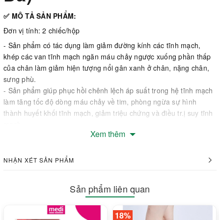
✅ MÔ TẢ SẢN PHẨM:
Đơn vị tính: 2 chiếc/hộp
- Sản phẩm có tác dụng làm giảm đường kính các tĩnh mạch,
khép các van tĩnh mạch ngăn máu chảy ngược xuống phần thấp
của chân làm giảm hiện tượng nổi gân xanh ở chân, nặng chân,
sưng phù.
- Sản phẩm giúp phục hồi chênh lệch áp suất trong hệ tĩnh mạch
làm tăng tốc độ dòng máu chảy về tim, phòng ngừa sự hình
thành huyết khối tĩnh mạch, giảm triệu chứng và điều tr.ị suy tĩnh
mạch.
Xem thêm
- Vớ được thiết kế hở ngón phù hợp cho bệnh nhân đái tháo
đường, rối loạn dinh dưỡng da hay gặp các vấn đề ở ngón chân.
- Được sản xuất bằng công nghệ cao, máy móc tiên tiến,thiết kế
NHẬN XÉT SẢN PHẨM
đa dạng, hợp thời trang, trông không giống vói vớ y khoa thông
thường, sợi tổng hợp, kéo căng 4 chiều, và rất dễ dàng để đi vào
Sản phẩm liên quan
và cởi ra.
Cấu tạo sản phẩm:
18%
- Sản phẩm được làm từ chất liệu cotton nguyên chất, sợi