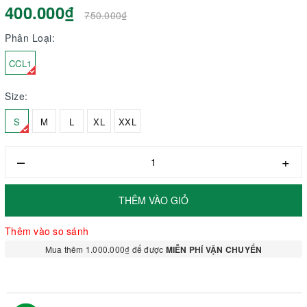
400.000₫
750.000₫
Phân Loại:
CCL1
Size:
S
M
L
XL
XXL
–
+
THÊM VÀO GIỎ
Thêm vào so sánh
Mua thêm 1.000.000₫ để được
MIỄN PHÍ VẬN CHUYỂN