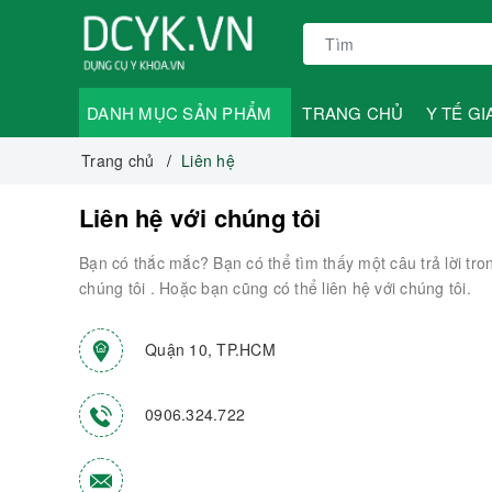
DANH MỤC SẢN PHẨM
TRANG CHỦ
Y TẾ GI
Trang chủ
Liên hệ
Liên hệ với chúng tôi
Bạn có thắc mắc? Bạn có thể tìm thấy một câu trả lời tr
chúng tôi . Hoặc bạn cũng có thể liên hệ với chúng tôi.
Quận 10, TP.HCM
0906.324.722