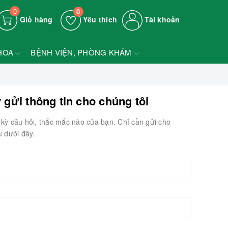
0
0
Giỏ hàng
Yêu thích
Tài khoản
HOA
BỆNH VIỆN, PHÒNG KHÁM
 gửi thông tin cho chúng tôi
ất kỳ câu hỏi, thắc mắc nào của bạn. Chỉ cần gửi cho
u dưới đây.