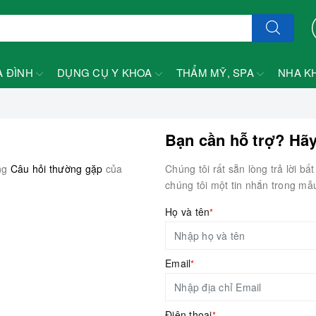
A ĐÌNH
DỤNG CỤ Y KHOA
THẨM MỸ, SPA
NHA K
Bạn cần hỗ trợ? Hãy
ong
Câu hỏi thường gặp
của
Chúng tôi rất sẵn lòng trả lời b
chúng tôi một tin nhắn trong mẫ
Họ và tên
*
Email
*
Điện thoại
*