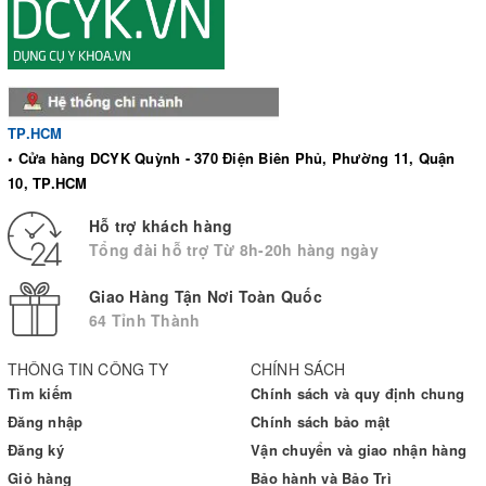
✅ BẢNG SIZE
TP.HCM
• Cửa hàng DCYK Quỳnh - 370 Điện Biên Phủ, Phường 11, Quận
✅
HƯỚNG DẪN MANG VỚ
10, TP.HCM
Hỗ trợ khách hàng
Tổng đài hỗ trợ Từ 8h-20h hàng ngày
Giao Hàng Tận Nơi Toàn Quốc
64 Tỉnh Thành
THÔNG TIN CÔNG TY
CHÍNH SÁCH
Tìm kiếm
Chính sách và quy định chung
Đăng nhập
Chính sách bảo mật
Đăng ký
Vận chuyển và giao nhận hàng
Giỏ hàng
Bảo hành và Bảo Trì