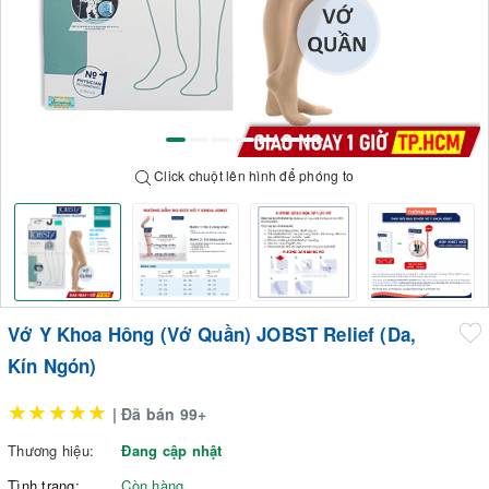
Click chuột lên hình để phóng to
Vớ Y Khoa Hông (Vớ Quần) JOBST Relief (Da,
Kín Ngón)
★★★★★
| Đã bán 99+
Thương hiệu:
Đang cập nhật
Tình trạng:
Còn hàng