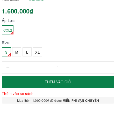
1.600.000₫
Áp Lực:
CCL2
Size:
S
M
L
XL
–
+
THÊM VÀO GIỎ
Thêm vào so sánh
Mua thêm 1.000.000₫ để được
MIỄN PHÍ VẬN CHUYỂN