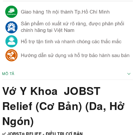
MÔ TẢ
Vớ Y Khoa JOBST
Relief (Cơ Bản) (Da, Hở
Ngón)
✅ JOBST® RELIEF - ĐIỀU TRỊ CƠ BẢN