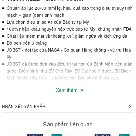
Chuẩn áp lực 20-30 mmHg, hiệu quả cao trong điều trị suy tĩnh
mạch – giãn (dãn) tĩnh mạch
Lựa chọn điều trị số #1 của Bác sỹ tại Mỹ
100% nhập khẩu nguyên hộp trực tiếp từ Mỹ, chứng nhận FDA.
Chất liệu mềm mại và thoáng khí, giảm ngứa và kích ứng da
Độ bền trên 6 tháng
JOBST - đối tác của NASA - Cơ quan Hàng không - vũ trụ Hoa
Kỳ
JOBST đã được đưa vào điều trị tại hơn 60 Bệnh viện trên toàn
quốc. Điển hình như BV Chợ Rẫy, BV Đại học Y dược, BV Bạch
Mai, Medic Hòa Hảo....và được các Bác sỹ đánh giá cao.
Đồng hành cùng chương trình “Sống khoẻ” trên kênh HTV7
Xem thêm
✅ CHỈ ĐỊNH ĐIỀU TRỊ
Chỉ định điều trị: Giãn (dãn) tĩnh mạch, đau chân, nặng chân,
NHẬN XÉT SẢN PHẨM
mỏi chân, giãn (dãn) tĩnh mạch trung bình tới nặng, giãn (dãn)
tĩnh mạch trong thai kỳ.
Chỉ định khác: Suy tĩnh mạch mãn tính, sau phẫu thuật tĩnh
Sản phẩm liên quan
mạch, sau điều trị xơ hóa, khuynh hướng phù trung bình, viêm
huyết khối tĩnh mạch nông, phòng ngừa loét tái phát.