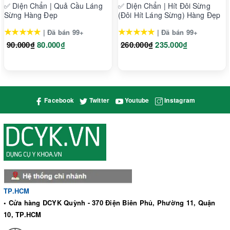
✅ Diện Chẩn | Quả Cầu Láng
✅ Diện Chẩn | Hít Đôi Sừng
trùng.
Sừng Hàng Đẹp
(Đôi Hít Láng Sừng) Hàng Đẹp
⚠️⚠️Với những vị trí nhạy cảm, quan trọng liên quan đến gáy,
★★★★★
★★★★★
| Đã bán 99+
| Đã bán 99+
tim, hệ thần kinh… cần phải hỏi ý kiến của bác sỹ đông y
90.000₫
80.000₫
260.000₫
235.000₫
trước khi sử dụng để tránh những hậu quả đáng tiếc xảy ra.
Facebook
Twitter
Youtube
Instagram
TP.HCM
• Cửa hàng DCYK Quỳnh - 370 Điện Biên Phủ, Phường 11, Quận
10, TP.HCM