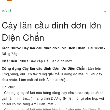
MÔ TẢ
Cây lăn cầu đinh đơn lớn
Diện Chẩn
Kích thước Cây lăn cầu đinh đơn lớn Diện Chẩn:
Dài 16cm -
Nặng 78gr
Chất liệu:
Nhựa Cao cấp Đầu lăn đinh inox
Công dụng Cây lăn cầu đinh đơn lớn Diện Chẩn:
Lăn trên
lưng,bụng, đùi ..có tác dụng giải toả ứ đọng do máu tụ khí gây
đau nhức. Làm mát có tính Âm hút nhiệt.
Ghi chú:
- Các dụng cụ có kết cấu bằng sừng hay nhựa cao cấp (quả cầu
gai, lăn hình trụ... ) mang tính Dương (Nhiệt, nóng) phù hợp với
người có thể tạng Âm (Hàn, mát ).
- Các dụng cụ có kết cấu bằng kim loại ( như cây lăn đồng, lăn