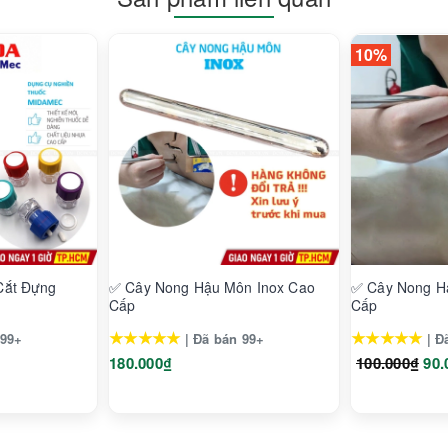
10%
Cắt Đựng
✅ Cây Nong Hậu Môn Inox Cao
✅ Cây Nong H
Cấp
Cấp
★★★★★
★★★★★
 99+
| Đã bán 99+
| Đ
180.000₫
100.000₫
90.