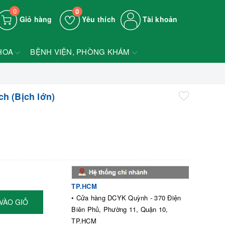
0
0
Giỏ hàng
Yêu thích
Tài khoản
HOA
BỆNH VIỆN, PHÒNG KHÁM
h (Bịch lớn)
TP.HCM
• Cửa hàng DCYK Quỳnh - 370 Điện
VÀO GIỎ
Biên Phủ, Phường 11, Quận 10,
TP.HCM