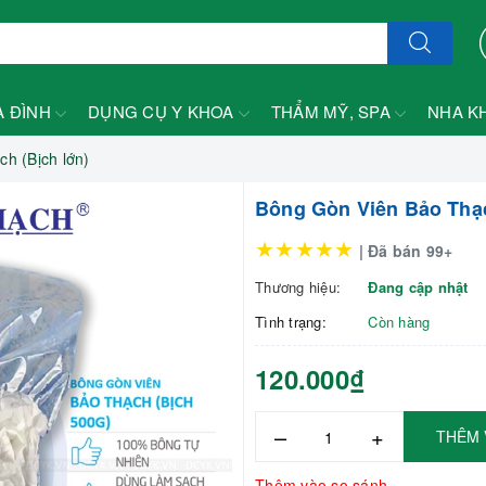
A ĐÌNH
DỤNG CỤ Y KHOA
THẨM MỸ, SPA
NHA K
h (Bịch lớn)
Bông Gòn Viên Bảo Thạc
★★★★★
| Đã bán 99+
Thương hiệu:
Đang cập nhật
Tình trạng:
Còn hàng
120.000₫
–
+
THÊM 
Thêm vào so sánh