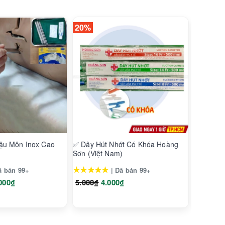
20%
25%
ậu Môn Inox Cao
✅ Dây Hút Nhớt Có Khóa Hoàng
✅ Cồn Sá
Sơn (Việt Nam)
Nam Hà 
Xanh)
★★★★★
★★★★
ã bán 99+
| Đã bán 99+
000₫
5.000₫
4.000₫
8.000₫