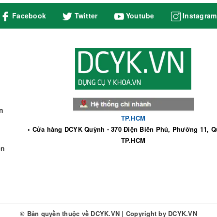
Facebook
Twitter
Youtube
Instagram
n
TP.HCM
• Cửa hàng DCYK Quỳnh - 370 Điện Biên Phủ, Phường 11, Q
TP.HCM
ền
© Bản quyền thuộc về
DCYK.VN
|
Copyright by
DCYK.VN