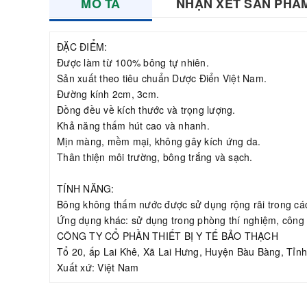
MÔ TẢ
NHẬN XÉT SẢN PHẨ
ĐẶC ĐIỂM:
Được làm từ 100% bông tự nhiên.
Sản xuất theo tiêu chuẩn Dược Điển Việt Nam.
Đường kính 2cm, 3cm.
Đồng đều về kích thước và trọng lượng.
Khả năng thấm hút cao và nhanh.
Mịn màng, mềm mại, không gây kích ứng da.
Thân thiện môi trường, bông trắng và sạch.
TÍNH NĂNG:
Bông không thấm nước được sử dụng rộng rãi trong các
Ứng dụng khác: sử dụng trong phòng thí nghiệm, công 
CÔNG TY CỔ PHẦN THIẾT BỊ Y TẾ BẢO THẠCH
Tổ 20, ấp Lai Khê, Xã Lai Hưng, Huyện Bàu Bàng, Tỉn
Xuất xứ: Việt Nam