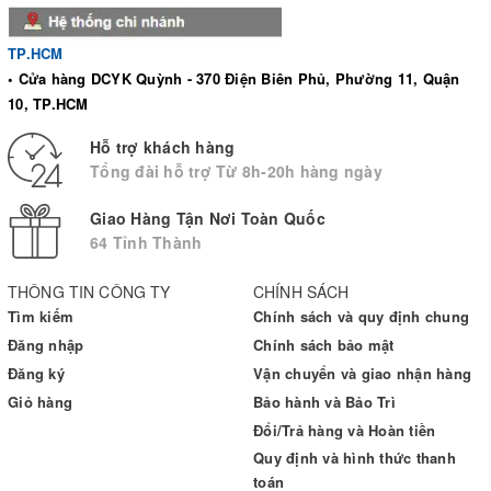
TP.HCM
• Cửa hàng DCYK Quỳnh - 370 Điện Biên Phủ, Phường 11, Quận
10, TP.HCM
Hỗ trợ khách hàng
Tổng đài hỗ trợ Từ 8h-20h hàng ngày
Giao Hàng Tận Nơi Toàn Quốc
64 Tỉnh Thành
THÔNG TIN CÔNG TY
CHÍNH SÁCH
Tìm kiếm
Chính sách và quy định chung
Đăng nhập
Chính sách bảo mật
Đăng ký
Vận chuyển và giao nhận hàng
Giỏ hàng
Bảo hành và Bảo Trì
Đổi/Trả hàng và Hoàn tiền
Quy định và hình thức thanh
toán