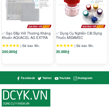
Qui cách: 01 cái
Chất liệu: Inox
Phân loại: có nhiều số (size) khác nhau
- Số 9-10: 1 cây; có 1 đầu số 9, 1 đầu số 10
- Số 11-12: 1 cây; có 1 đầu số 11, 1 đầu số 12
✅ Gạc Đắp Vết Thương Kháng
✅ Dụng Cụ Nghiền Cắt Đựng
Khuẩn AQUACEL AG EXTRA
Thuốc MIDAMEC
- Số 13-14: 1 cây; có 1 đầu số 13, 1 đầu số 14
★★★★★
★★★★★
- số 15-16: 1 cây; có 1 đầu số 15, 1 đầu số 16
| Đã bán 99+
| Đã bán 99+
240.000₫
35.000₫
- Số 17-18: 1 cây; có 1 đầu số 17, 1 đầu số 18
- Số 19-20: 1 cây; có 1 đầu số 19, 1 đầu số 20
- Số 21-22: 1 cây; có 1 đầu số 21, 1 đầu số 22
- Số 23-24: 1 cây; có 1 đầu số 23, 1 đầu số 24
Facebook
Twitter
Youtube
Instagram
- Số 25-26: 1 cây, có 1 đầu số 25, 1 đầu số 26
- Số 27-28: 1 cây; có 1 đầu số 27, 1 đầu số 28
- Số 29-30: 1 cây; có 1 đầu số 29, 1 đầu số 30
- Số 31-32: 1 cây; có 1 đầu số 31; 1 đầu số 32