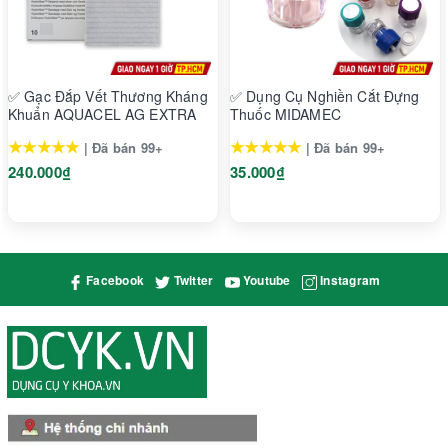
Tác dụng phụ
Chưa có báo cáo về tác dụng phụ sản phẩm.
Bảo quản
✅ Gạc Đắp Vết Thương Kháng
✅ Dụng Cụ Nghiền Cắt Đựng
Bảo quản trong nhiệt độ bình thường.
Khuẩn AQUACEL AG EXTRA
Thuốc MIDAMEC
Quy cách
★★★★★
★★★★★
| Đã bán 99+
| Đã bán 99+
Hộp 1 cuộn
240.000₫
35.000₫
Nhà sản xuất
Laboratoire Urgo
CÔNG TY TNHH DƯỢC KIM ĐÔ
31/3 - 31/5 Phạm Phú Thứ, Phường 11, Quận Tân Bình, Hồ Chí
Facebook
Twitter
Youtube
Instagram
Minh
Xuất xứ: Thái Lan