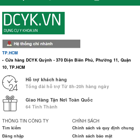
băng, dùng ngón tay, vuốt nhẹ băng trên da về 2 phía
BẢO QUẢN:
Nơi khô ráo, nhiệt độ phòng, tránh ẩm ướt và ánh nắng trực tiếp.
TP.HCM
• Cửa hàng DCYK Quỳnh - 370 Điện Biên Phủ, Phường 11, Quận
10, TP.HCM
Hỗ trợ khách hàng
Tổng đài hỗ trợ Từ 8h-20h hàng ngày
Giao Hàng Tận Nơi Toàn Quốc
64 Tỉnh Thành
THÔNG TIN CÔNG TY
CHÍNH SÁCH
Tìm kiếm
Chính sách và quy định chung
Đăng nhập
Chính sách bảo mật