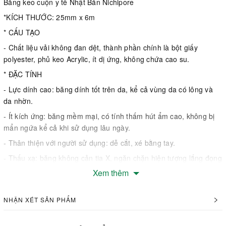
Băng keo cuộn y tế Nhật Bản Nichipore
*KÍCH THƯỚC: 25mm x 6m
* CẤU TẠO
- Chất liệu vải không đan dệt, thành phần chính là bột giấy
polyester, phủ keo Acrylic, ít dị ứng, không chứa cao su.
* ĐẶC TÍNH
- Lực dính cao: băng dính tốt trên da, kể cả vùng da có lông và
da nhờn.
- Ít kích ứng: băng mềm mại, có tính thấm hút ẩm cao, không bị
mẩn ngứa kể cả khi sử dụng lâu ngày.
- Thân thiện với người sử dụng: dễ cắt, xé bằng tay.
- Thấu xạ: băng không cản tia X, ngăn chặn hiện tượng lắng đọng
sắc tố trên da.
Xem thêm
* CHỈ ĐỊNH
- Cố định băng, gạc phẫu thuật cotton, băng ép, cố định kim tiêm
NHẬN XÉT SẢN PHẨM
và kim luồn, cố định ống thông và ống…