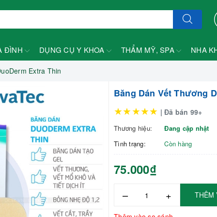
A ĐÌNH
DỤNG CỤ Y KHOA
THẨM MỸ, SPA
NHA K
uoDerm Extra Thin
Băng Dán Vết Thương D
★★★★★
| Đã bán 99+
Thương hiệu:
Đang cập nhật
Tình trạng:
Còn hàng
75.000₫
–
+
THÊM 
Thêm vào so sánh