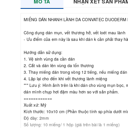
MÔ TẢ
NHẬN XÉT SẢN PHẨ
MIẾNG DÁN NHANH LÀNH DA CONVATEC DUODERM E
Công dụng dán mụn, vết thương hở, vết loét mau lành
- Ưu điểm của em này là sau khi dán k cần phải thay h
Hướng dẫn sử dụng:
1. Vệ sinh vùng da cần dán
2. Cắt và dán lên vùng da tổn thương
3. Thay miếng dán trong vòng 12 tiếng, nếu miếng dán
4. Lặp lại cho đến khi vết thương lành miệng
*** Lưu ý: Hình ảnh trên là khi dán cho vùng mụn bọc,
dán mình chụp hơi đậm màu hơn so với sản phẩm.
============
Xuất xứ: Mỹ
Kích thước: 10x10 cm (Phần thuộc tính sp phía dưới m
Độ dày: 2mm
Số lượng: 10 miếng/ 1 hộp (giá trên bài là 1 miếng)