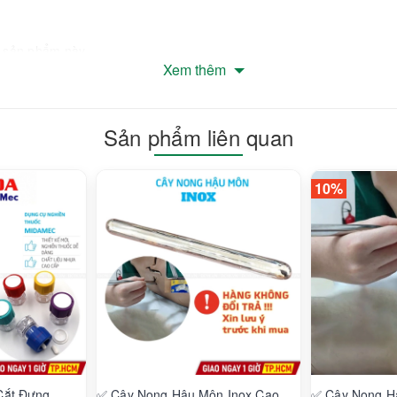
ề sản phẩm này
Xem thêm
au vài tiếng là miếng dán hút hết chất dư thừa cặn bã ra, phồng lên
 mặt dính nước thoải mái.
Sản phẩm liên quan
ống sót sau 10 ngày kiêng nước khi tẩy nốt ruồi và đốm nâu nhờ nó.
 20-25 cái mụn, 1 miếng dán liên tục 3-4 ngày mới thay.
10%
hỉ định với mụn ẩn. "
hố Thủ Đức, Thành phố Hồ Chí Minh
Cắt Đựng
✅ Cây Nong Hậu Môn Inox Cao
✅ Cây Nong H