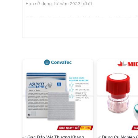
Hạn sử dụng: từ năm 2022 trở đi
🌹Sau đây là review của chị Mabu Map - hot blogger v
" Miếng dán dùng cho vết thương hở, hoặc mụn mới nặn, s
KHÔNG ĐỂ LẠI SẸO, lại còn chống nắng.
Miếng dán dạng silicon nên dính chắc đến 3-4 hôm, rửa
Mình đươc bsi Hàn cho 1 miếng lớn cứ thế cắt ra dán, s
thâm.
Một miếng dán có thể cắt ra thành 20-25 miếng nhỏ dán
Miếng dán có tác dụng hút mụn với mụn đã nặn, chống c
Công ty TNHH Vật Tư Y Tế Bích Ngọc Hân
Số 5 Đường số 18, Phường Bình Trưng Đông, Thành p
Xuất xứ: Trung Quốc
✅ Gạc Đắp Vết Thương Kháng
✅ Dụng Cụ Nghiền 