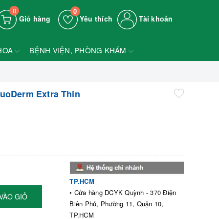
0
0
Giỏ hàng
Yêu thích
Tài khoản
HOA
BỆNH VIỆN, PHÒNG KHÁM
uoDerm Extra Thin
TP.HCM
• Cửa hàng DCYK Quỳnh - 370 Điện
VÀO GIỎ
Biên Phủ, Phường 11, Quận 10,
TP.HCM