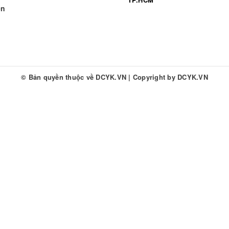
ền
© Bản quyền thuộc về
DCYK.VN
|
Copyright by
DCYK.VN