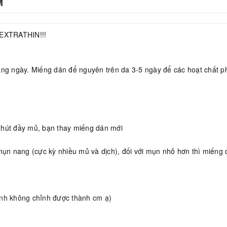
M
XTRATHIN!!!
àng ngày. Miếng dán để nguyên trên da 3-5 ngày để các hoạt chất p
 hút đầy mủ, bạn thay miếng dán mới
 mụn nang (cực kỳ nhiều mủ và dịch), đối với mụn nhỏ hơn thì miến
ình không chỉnh được thành cm ạ)