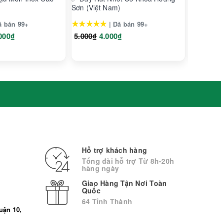
Sơn (Việt Nam)
Nam Hà 
Xanh)
★★★★★
★★★★
ã bán 99+
| Đã bán 99+
000₫
5.000₫
4.000₫
8.000₫
Hỗ trợ khách hàng
Tổng đài hỗ trợ Từ 8h-20h
hàng ngày
Giao Hàng Tận Nơi Toàn
Quốc
64 Tỉnh Thành
uận 10,