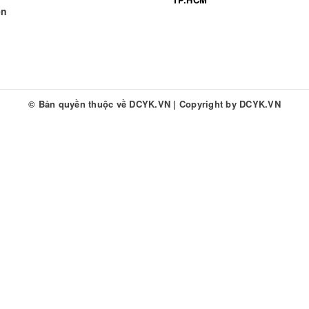
ền
© Bản quyền thuộc về
DCYK.VN
|
Copyright by
DCYK.VN