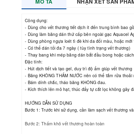
MÔ TẢ
NHẬN XÉT SẢN PHẨ
Công dụng:
- Dùng cho vết thương tiết dịch ít đến trung bình bao gồ
- Dùng làm băng dán thứ cấp bên ngoài gạc Aquacel Ag
- Dùng phòng ngựa loét tì đè khi da đổi màu, hoặc mới 
- Có thể dán tối đa 7 ngày ( tùy tình trạng vết thương)
- Thay bang khi mép băng dán bắt đầu bong hoặc cách 2
Đặc tính:
- Hút dịch tiết và tạo gel, duy trì độ ẩm giúp vết thương
- Băng KHÔNG THẤM NƯỚC nên có thể tắm rửa thoải 
- Bám dính chắc, tháo băng KHÔNG đau.
- Kích thích lên mô hạt, thúc đẩy tự cắt lọc không gây 
HƯỚNG DẪN SỬ DỤNG
Bước 1: Trước khi sử dụng, cần làm sạch vết thương v
Bước 2: Thấm khô vết thương hoàn toàn