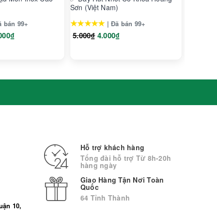
Sơn (Việt Nam)
Nam Hà 
Xanh)
★★★★★
★★★★
ã bán 99+
| Đã bán 99+
000₫
5.000₫
4.000₫
8.000₫
Hỗ trợ khách hàng
Tổng đài hỗ trợ Từ 8h-20h
hàng ngày
Giao Hàng Tận Nơi Toàn
Quốc
64 Tỉnh Thành
uận 10,