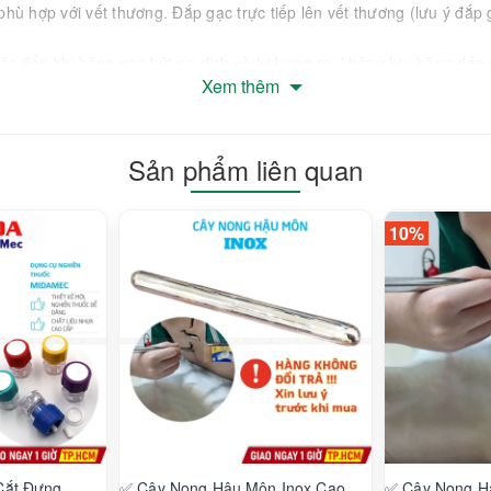
phù hợp với vết thương. Đắp gạc trực tiếp lên vết thương (lưu ý đắp
oặc đến khi băng gạc hút no dịch và tự bung ra, không lưu băng dán
Xem thêm
ên thay gạc, còn nếu vết thương tiết dịch ít thì có thể sử dụng lâu h
Sản phẩm liên quan
ề chuyên trị lở loét, bỏng, ...
10%
hố Thủ Đức, Thành phố Hồ Chí Minh
Cắt Đựng
✅ Cây Nong Hậu Môn Inox Cao
✅ Cây Nong H