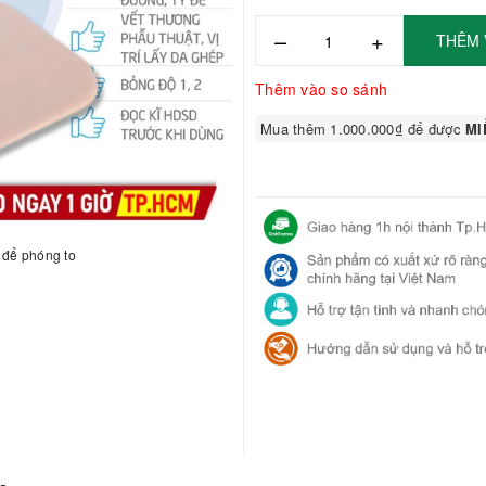
–
+
THÊM 
Thêm vào so sánh
Mua thêm 1.000.000₫ để được
MIỄ
h để phóng to