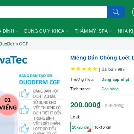
A ĐÌNH
DỤNG CỤ Y KHOA
THẨM MỸ, SPA
NHA K
 DuoDerm CGF
Miếng Dán Chống Loét
★★★★★
| Đã bán 99+
Thương hiệu:
Đang cập nhật
Tình trạng:
Còn hàng
200.000₫
210.000₫
Loại:
20x20 cm
10x10 cm