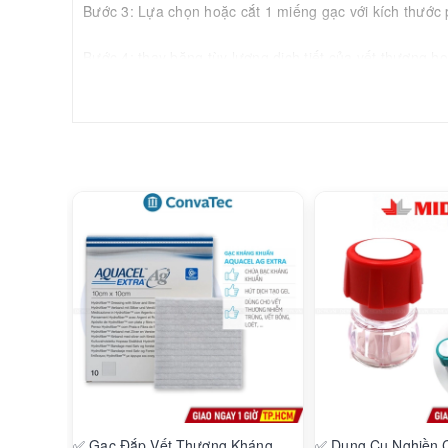
Bước 3: Lựa chọn hoặc cắt 1 miếng gạc với kích thước 
Bước 4: thay băng tùy lượng dịch tiết của vết thương h
Trường hợp vết thương tiết dịch nhiều thì nên thường xuy
miếng gạc thì nên thay ngay bằng một miếng gạc mới.
Ghi chú: Được sử dụng nhiều trong bệnh viên trong vấn đ
Miếngdanvetthuong#miengdermcgf#miengduoderm.
Công ty TNHH Vật Tư Y Tế Bích Ngọc Hân
Số 5 Đường số 18, Phường Bình Trưng Đông, Thành p
Xuất xứ: Trung Quốc
✅ Gạc Đắp Vết Thương Kháng
✅ Dụng Cụ Nghiền 