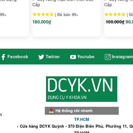
Cấp
Cấp
★★★★★
★★★★★
 99+
| Đã bán 99+
| Đ
180.000₫
100.000₫
90.
Facebook
Twitter
Youtube
Instagram
n
TP.HCM
• Cửa hàng DCYK Quỳnh - 370 Điện Biên Phủ, Phường 11, Q
TP.HCM