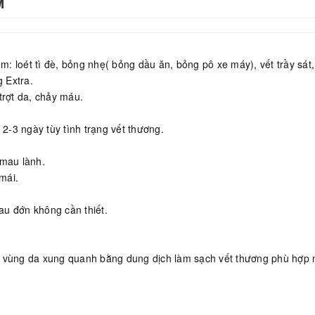
M
m: loét tì đè, bỏng nhẹ( bỏng dầu ăn, bỏng pô xe máy), vết trầy sát, 
 Extra.
trợt da, chảy máu.
-3 ngày tùy tình trạng vết thương.
 mau lành.
mái.
đau đớn không cần thiết.
à vùng da xung quanh bằng dung dịch làm sạch vết thương phù hợp 