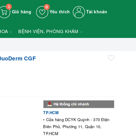
0
0
Giỏ hàng
Yêu thích
Tài khoản
HOA
BỆNH VIỆN, PHÒNG KHÁM
 DuoDerm CGF
TP.HCM
• Cửa hàng DCYK Quỳnh - 370 Điện
Biên Phủ, Phường 11, Quận 10,
TP.HCM