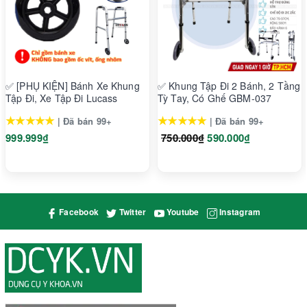
- Màu sắc: Bạc - Đỏ
- Chất liệu: khung hợp kim nhôm.
- Chiều cao: 80-92cm
- Chiều rộng: 55.5m
✅ [PHỤ KIỆN] Bánh Xe Khung
✅ Khung Tập Đi 2 Bánh, 2 Tầng
- Chiều dài: 68.5cm
Tập Đi, Xe Tập Đi Lucass
Tỳ Tay, Có Ghế GBM-037
- Chiều cao chổ ngồi: 52cm
★★★★★
★★★★★
| Đã bán 99+
| Đã bán 99+
999.999₫
750.000₫
590.000₫
- Bánh xe trước và sau: 20cm
- Có ghế ngồi, giỏ đựng đồ, thắng tay.
- Trọng lượng: 8,8kg.
- Tải trọng 100kg
Facebook
Twitter
Youtube
Instagram
- Phụ kiện đi kèm gồm: Đèn LED - Giá cắm gậy - Chuông - Khay
đựng nước.