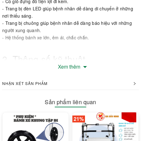
- Có giỏ đựng đồ tiện lợi đi kèm.
- Trang bị đèn LED giúp bệnh nhân dễ dàng di chuyển ở những
nơi thiếu sáng.
- Trang bị chuông giúp bệnh nhân dễ dàng báo hiệu với những
người xung quanh.
- Hệ thống bánh xe lớn, êm ái, chắc chắn.
2. Thông số kỹ thuật
Xem thêm
- Model: W-89
- Trọng lượng: 8.8kg
NHẬN XÉT SẢN PHẨM
- Tải trọng: 100kg
- Phụ kiện đi kèm:
+ Đèn LED
Sản phẩm liên quan
+ Giá cắm gậy
+ Chuông
21%
+ Khay đựng ly
- Bảo hành: 12 tháng phần khung xe.
Khung tập đi cao cấp Lucass W-89 màu đỏ