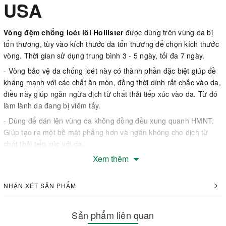
USA
Vòng đệm chống loét lồi Hollister
được dùng trên vùng da bị
tổn thương, tùy vào kích thước da tổn thương để chọn kích thước
vòng. Thời gian sử dụng trung bình 3 - 5 ngày, tối đa 7 ngày.
- Vòng bảo vệ da chống loét này có thành phần đặc biệt giúp đề
kháng mạnh với các chất ăn mòn, đồng thời dính rất chắc vào da,
điều này giúp ngăn ngừa dịch từ chất thải tiếp xúc vào da. Từ đó
làm lành da đang bị viêm tấy.
- Dùng để dán lên vùng da không đồng đều xung quanh HMNT.
Giúp tạo ra một bề mặt phẳng hơn và ngăn không cho dịch từ
chất thải tiếp xúc với da.
Xem thêm
- Vòng bảo vệ da chống loét này có thành phần đặc biệt giúp đề
kháng mạnh với các chất ăn mòn, đồng thời dính rất chắc vào da,
giúp bộ túi bám dính tốt hơn.
NHẬN XÉT SẢN PHẨM
- Giúp làm lành da đang bị viêm tấy.
- Có thể được cắt, kéo dài hoặc xếp chồng lên nhau để giúp cải
Sản phẩm liên quan
thiện sự phù hợp của bộ túi HMNT.