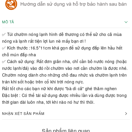
MÔ TẢ
✅ Túi chườm nóng lạnh hình dễ thương có thể sử cho cả mùa
nóng và lạnh rất tiện lợi lun nè mấy bạn ơi !
✅ Kích thước :16.5*11cm khá gọn để sử dụng đắp lên hầu hết
chỗ mún đắp nha
✅ Cách sử dụng: Rất đơn giản nha, chỉ cần bỏ nước nóng (hoặc
nước lạnh/đá) vào đó rồi chườm vào nơi cần chườm là đươc nhé.
Chườm nóng dành cho những chỗ đau nhức và chườm lạnh trên
trán khi sốt hoặc trên cổ khi trời nóng nực.
Rất tốt cho các bạn nữ khi được "bà dì cả" ghé thăm nghen
Đặc biệt : Có thể tái sử dụng được nhiều lần và dùng được trong
thời gian dài luôn nha, tới khi nào nó hư thì thôi.
NHẬN XÉT SẢN PHẨM
Sản phẩm liên quan