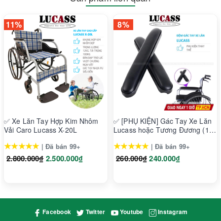
11%
8%
✅ Xe Lăn Tay Hợp Kim Nhôm
✅ [PHỤ KIỆN] Gác Tay Xe Lăn
Vải Caro Lucass X-20L
Lucass hoặc Tương Đương (1
Cặp)
★★★★★
★★★★★
| Đã bán 99+
| Đã bán 99+
2.800.000₫
2.500.000₫
260.000₫
240.000₫
Facebook
Twitter
Youtube
Instagram