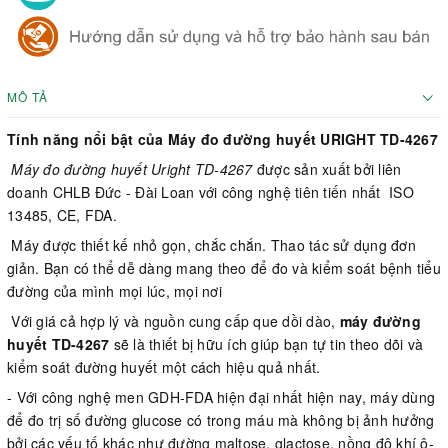
MÔ TẢ
Tính năng nổi bật của Máy đo đường huyết URIGHT TD-4267
Máy đo đường huyết Uright TD-4267
được sản xuất bởi liên
doanh CHLB Đức - Đài Loan với công nghệ tiên tiến nhất ISO
13485, CE, FDA.
Máy được thiết kế nhỏ gọn, chắc chắn. Thao tác sử dụng đơn
giản. Bạn có thể dễ dàng mang theo để đo và kiểm soát bệnh tiểu
đường của mình mọi lúc, mọi nơi
Với giá cả hợp lý và nguồn cung cấp que dồi dào,
máy đường
huyết TD-4267
sẽ là thiết bị hữu ích giúp bạn tự tin theo dõi và
kiểm soát đường huyết một cách hiệu quả nhất.
- Với công nghệ men GDH-FDA hiện đại nhất hiện nay, máy dùng
để đo trị số đường glucose có trong máu mà không bị ảnh hưởng
bởi các yếu tố khác như đường maltose, glactose, nồng độ khí ô-