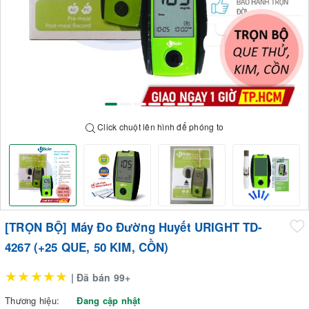
Click chuột lên hình để phóng to
[TRỌN BỘ] Máy Đo Đường Huyết URIGHT TD-
4267 (+25 QUE, 50 KIM, CỒN)
★★★★★
| Đã bán 99+
Thương hiệu:
Đang cập nhật