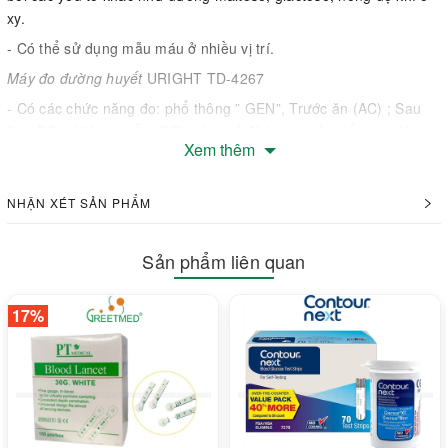
xy.
- Có thể sử dụng mẫu máu ở nhiều vị trí.
Máy đo đường huyết
URIGHT TD-4267
- Có các chức năng đo: phổ thông ” GEN”, Trước ăn (AC) ; Sau
ăn ( PC) ; Hiệu chuẩn (QC) – là chế độ bạn muốn kiểm tra độ
Xem thêm
chính xác của máy qua dung dịch kiểm chuẩn.
- Không sử dụng code
NHẬN XÉT SẢN PHẨM
- Thời gian đo nhanh (05 giây), lượng máu ít
- Các chức năng: Nhắc đo; cần gạt que thử sau khi sử dụng
Sản phẩm liên quan
- Bộ nhớ lưu giữ 450 kết quả. Tự động tính giá trị trung bình sau
7, 14, 21, 28, 60, 90 ngày
17%
- Bảo hành trọn đời.
- Xuất xứ: Đức - Đài Loan liên doanh.
Thông tin kỹ thuật
Tên Tiếng Anh Blood Glucose Monitoring System
Công nghệ: Cảm biến sinh học (biosensor)