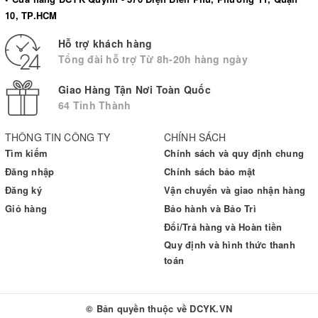
Đánh dấu kết quả đo trước/ sau bữa ăn Có
10, TP.HCM
Tính giá trị trung bình 7, 14, 30, 60, 90 ngày Có
Hỗ trợ khách hàng
Kết nối dữ liệu với máy tính Có
Tổng đài hỗ trợ Từ 8h-20h hàng ngày
Chế độ tắt tự động: Sau 2 phút không hoạt động
Điều kiện làm việc: +10~400C; < 85% RH
Giao Hàng Tận Nơi Toàn Quốc
64 Tỉnh Thành
Độ ẩm: >85%
Điều kiện bảo quản: - 20ºC ~ 60ºC ( Máy); 4ºC ~ 40ºC (Que)
THÔNG TIN CÔNG TY
CHÍNH SÁCH
Kích thước máy: 90 x 55 x 18 mm
Tìm kiếm
Chính sách và quy định chung
Kích thước màn hình LCD: /
Đăng nhập
Chính sách bảo mật
Đăng ký
Vận chuyển và giao nhận hàng
Trọng lượng: 58.4 gram (đã bao gồm pin)
Giỏ hàng
Bảo hành và Bảo Trì
Tiêu chuẩn: ISO 13485, CE, FDA
Đổi/Trả hàng và Hoàn tiền
Bảo hành: Trọn đời
Quy định và hình thức thanh
toán
© Bản quyền thuộc về
DCYK.VN