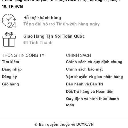
- 1 hộp 50 kim
10, TP.HCM
- 1 lọ test: 50 que
Hỗ trợ khách hàng
- 1 túi da đựng máy
Tổng đài hỗ trợ Từ 8h-20h hàng ngày
HƯỚNG DẪN SỬ DỤNG
Giao Hàng Tận Nơi Toàn Quốc
- Bước 1: Khởi động máy và cắm que thử máy vào máy đo
64 Tỉnh Thành
- Bước 2: Vệ sinh tay và tiến hành trích máu bằng bút lấy máu
THÔNG TIN CÔNG TY
CHÍNH SÁCH
- Bước 3: Đưa tay có máu tới gần que thử, máu sẽ tự động thu
Tìm kiếm
Chính sách và quy định chung
máy
Đăng nhập
Chính sách bảo mật
- Bước 4: Sau 10 giây màn hình sẽ hiển thị kết quả đo
Đăng ký
Vận chuyển và giao nhận hàng
Giỏ hàng
Bảo hành và Bảo Trì
Lưu ý:
Khi gắn kim chích vào bút lấy máu bạn nên điều chỉnh độ
Đổi/Trả hàng và Hoàn tiền
sâu của kim sẽ chích vào da tùy vào từng vùng mà bạn lấy máu.
Quy định và hình thức thanh
Khi lấy máu bạn cần phải vệ sinh vị trí cần lấy máu để kiểm tra
toán
chính xác hơn
BẢO QUẢN
© Bản quyền thuộc về
DCYK.VN