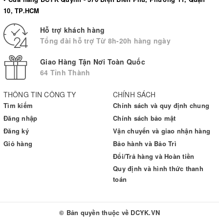
Bộ sản phẩm:
10, TP.HCM
✅
Chú ý
Hỗ trợ khách hàng
Ghi ngày mở nắp lọ que thử để kiểm soát thời gian sử dụng,
Tổng đài hỗ trợ Từ 8h-20h hàng ngày
không quá 3 tháng kể từ ngày mở nắp.
Không sử dụng lại (kim chỉ dùng 1 lần) và loại bỏ kim trích máu
Giao Hàng Tận Nơi Toàn Quốc
theo quy định an toàn.
64 Tỉnh Thành
Tuyệt đối không dùng lại kim lấy máu đã sử dụng bởi người
khác
THÔNG TIN CÔNG TY
CHÍNH SÁCH
Không để lại kim trong bút.
Tìm kiếm
Chính sách và quy định chung
Nếu nắp đậy bút bị lỏng hoặc hỏng, vui lòng không sử dụng.
Đăng nhập
Chính sách bảo mật
Đăng ký
Vận chuyển và giao nhận hàng
Giỏ hàng
Bảo hành và Bảo Trì
Đổi/Trả hàng và Hoàn tiền
Quy định và hình thức thanh
toán
© Bản quyền thuộc về
DCYK.VN