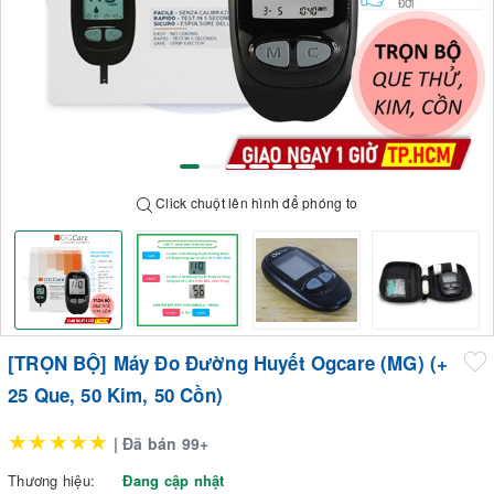
Click chuột lên hình để phóng to
[TRỌN BỘ] Máy Đo Đường Huyết Ogcare (MG) (+
25 Que, 50 Kim, 50 Cồn)
★★★★★
| Đã bán 99+
Thương hiệu:
Đang cập nhật