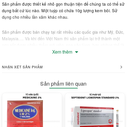
Sản phẩm được thiết kế nhỏ gọn thuận tiện để chúng ta có thể sử
dụng bất cứ lúc nào. Một tuýp có chứa 10g lượng kem bôi. Sử
dụng cho nhiều lần xăm khác nhau.
Sản phẩm được bán chạy tại rất nhiều các quốc gia như Mỹ, Đức,
Malaysia…. Và khi đến Việt Nam thì sản phẩm lại trở thành một
cơn sốt được nhiều thẩm mỹ viện, spa săn lùng, hơn những thế là
Xem thêm
công nghệ làm đẹp đang có những bứt phá chóng mặt
Vậy giá thành của sản phẩm có đắt không? cách sử dụng
NHẬN XÉT SẢN PHẨM
như thế nào?
Sản phẩm liên quan
Tê bò cạp, tê dũng sĩ một sản phẩm không thể thiếu trong thời
buổi hiện đại như bậy giờ.
Cách sử dụng, giá thành tê bò cạp, tê dũng sĩ Đức.
Cách sử dụng: Vệ sinh sạch phần bộ phận cần thực hiện xăm.
Sau đó chúng ta sẽ lấy một lượng nhỏ kem và bôi lên vùng đó. Ủ