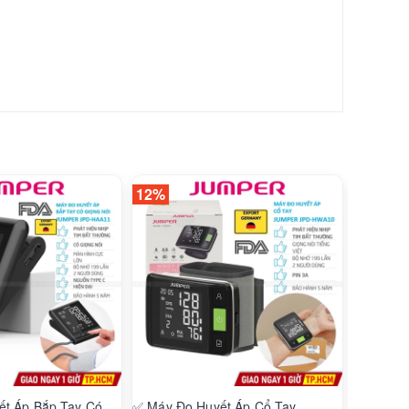
12%
8%
t Áp Bắp Tay Có
✅ Máy Đo Huyết Áp Cổ Tay
✅ Máy X