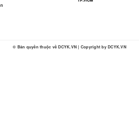
ền
© Bản quyền thuộc về
DCYK.VN
|
Copyright by
DCYK.VN