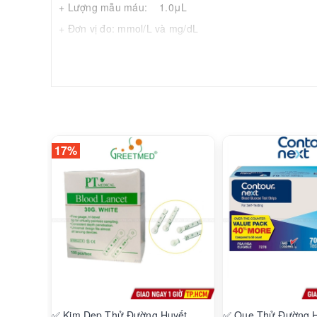
+ Lượng mẫu máu: 1.0μL
+ Đơn vị đo: mmol/L và mg/dL
+ Điều kiện làm việc: +15~300C
+ Điều kiện bảo quản: +2~300C
+ Loại sản phẩM: Vật tư tiêu hao
+ Tiêu chuẩn: ISO 13485, CE, FDA
17%
✅ Kim Dẹp Thử Đường Huyết
✅ Que Thử Đường H