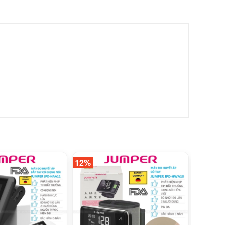
12%
8%