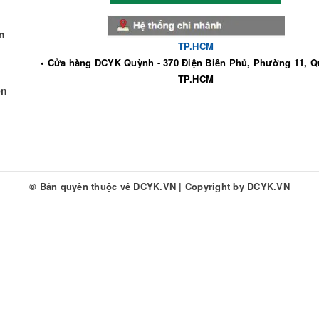
n
TP.HCM
• Cửa hàng DCYK Quỳnh - 370 Điện Biên Phủ, Phường 11, Q
TP.HCM
ền
© Bản quyền thuộc về
DCYK.VN
|
Copyright by
DCYK.VN