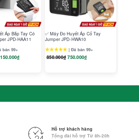
t Áp Bắp Tay Có
✅ Máy Đo Huyết Áp Cổ Tay
✅ Máy X
mper JPD-HAA11
Jumper JPD-HWA10
Jumper 
★★★★★
★★★★
ã bán 99+
| Đã bán 99+
.150.000₫
850.000₫
750.000₫
920.000
Hỗ trợ khách hàng
Tổng đài hỗ trợ Từ 8h-20h