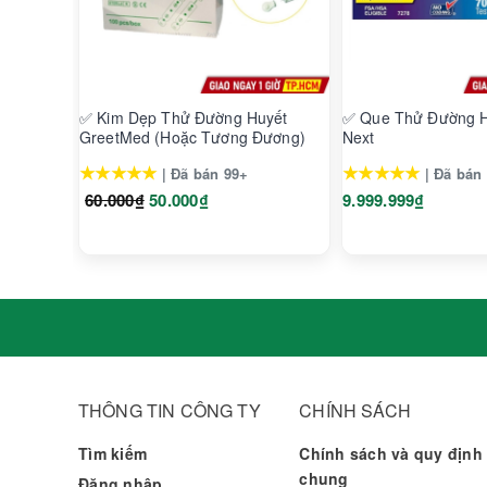
✅ Kim Dẹp Thử Đường Huyết
✅ Que Thử Đường H
GreetMed (Hoặc Tương Đương)
Next
★★★★★
★★★★★
| Đã bán 99+
| Đã bán
60.000₫
50.000₫
9.999.999₫
THÔNG TIN CÔNG TY
CHÍNH SÁCH
Tìm kiếm
Chính sách và quy định
chung
Đăng nhập