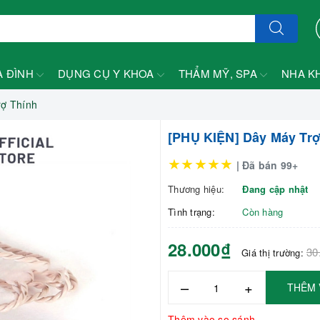
A ĐÌNH
DỤNG CỤ Y KHOA
THẨM MỸ, SPA
NHA K
rợ Thính
[PHỤ KIỆN] Dây Máy Trợ
★★★★★
| Đã bán 99+
Thương hiệu:
Đang cập nhật
Tình trạng:
Còn hàng
28.000₫
30
Giá thị trường:
–
+
THÊM 
Thêm vào so sánh