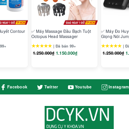
uyết Contour
✅ Máy Massage Đầu Bạch Tuột
✅ Máy Đo Huyế
Octopus Head Massager
Giọng Nói Ju
★★★★★
★★★★★
 99+
| Đã bán 99+
| Đ
1.250.000₫
1.150.000₫
1.250.000₫
1
Facebook
Twitter
Youtube
Instagram