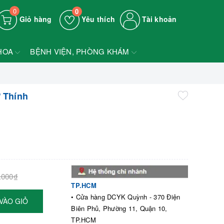
0
0
Giỏ hàng
Yêu thích
Tài khoản
HOA
BỆNH VIỆN, PHÒNG KHÁM
 Thính
.000₫
TP.HCM
• Cửa hàng DCYK Quỳnh - 370 Điện
VÀO GIỎ
Biên Phủ, Phường 11, Quận 10,
TP.HCM