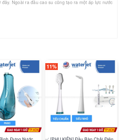
 đây. Ngoài ra đầu cao su cũng tạo ra một áp lực nước
11%
7%
 Bình Đựng Nước
✅ [PHỤ KIỆN] Đầu Bàn Chải Điện
✅ Máy T