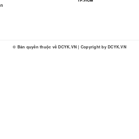
ền
© Bản quyền thuộc về
DCYK.VN
|
Copyright by
DCYK.VN