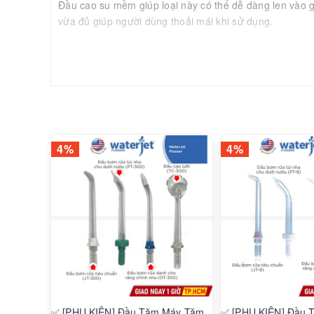
Đầu cao su mềm giúp loại này có thể dễ dàng len vào 
vừa đủ giúp người dùng thoải mái khi sử dụng.
4%
4%
✅ [PHỤ KIỆN] Đầu Tăm Máy Tăm
✅ [PHỤ KIỆN] Đầu 