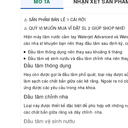
MÔ TẢ
NHẬN XÉT SẢN PHẨ
⚠️ SẢN PHẨM BÁN LẺ 1 CÁI RỜI
⚠️ QUÝ VỊ MUỐN MUA VỈ ĐẶT SL 2 GIÚP SHOP NHÉ!
Hiện máy tăm nước cầm tay Waterjet Advanced và Waterj
các nha sĩ khuyên bạn nên thay đầu tăm sau định kỳ, c
Đầu tăm thông dụng nên thay sau khoảng 6 tháng
Đầu tăm vệ sinh nướu và đầu tăm chỉnh nha nên thay
Đầu tăm thông dụng
Hay còn được gọi là đầu tăm phổ quát, loại này được s
làm sạch các chất bẩn giữa các kẽ răng. Ngoài ra nó c
ứng được các yêu cầu trong nha khoa.
Đầu tăm chỉnh nha
Loại này được thiết kế đặc biệt để phù hợp với những n
các chất bẩn giữa răng và dây chỉnh nha.
Đầu tăm vệ sinh nướu