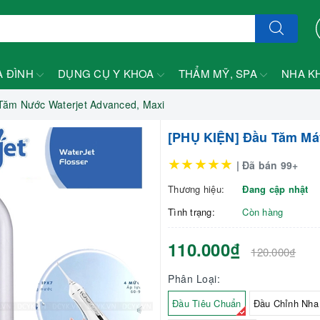
A ĐÌNH
DỤNG CỤ Y KHOA
THẨM MỸ, SPA
NHA K
ăm Nước Waterjet Advanced, Maxi
[PHỤ KIỆN] Đầu Tăm Má
★★★★★
| Đã bán 99+
Thương hiệu:
Đang cập nhật
Tình trạng:
Còn hàng
110.000₫
120.000₫
Phân Loại:
Đầu Tiêu Chuẩn
Đầu Chỉnh Nha