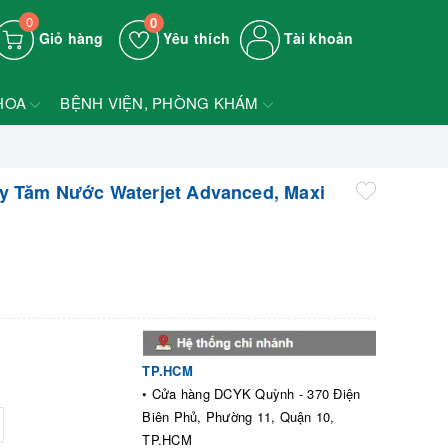
0
0
Giỏ hàng
Yêu thích
Tài khoản
HOA
BỆNH VIỆN, PHÒNG KHÁM
y Tăm Nước Waterjet Advanced, Maxi
TP.HCM
• Cửa hàng DCYK Quỳnh - 370 Điện
Biên Phủ, Phường 11, Quận 10,
TP.HCM