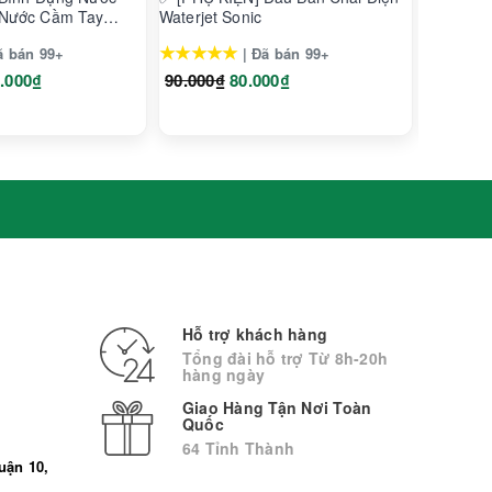
Nước Cầm Tay
Waterjet Sonic
Waterjet 
nced, Maxi
★★★★★
★★★★
ã bán 99+
| Đã bán 99+
.000₫
90.000₫
80.000₫
1.450.0
Hỗ trợ khách hàng
Tổng đài hỗ trợ Từ 8h-20h
hàng ngày
Giao Hàng Tận Nơi Toàn
Quốc
64 Tỉnh Thành
uận 10,