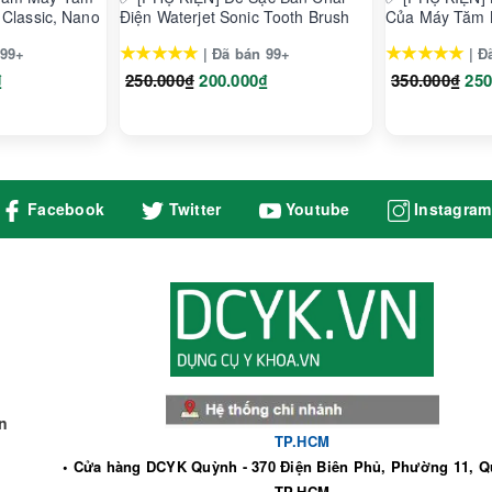
 Classic, Nano
Điện Waterjet Sonic Tooth Brush
Của Máy Tăm 
Waterjet Adva
★★★★★
★★★★★
 99+
| Đã bán 99+
| Đ
₫
250.000₫
200.000₫
350.000₫
250
Facebook
Twitter
Youtube
Instagram
n
TP.HCM
• Cửa hàng DCYK Quỳnh - 370 Điện Biên Phủ, Phường 11, Q
TP.HCM