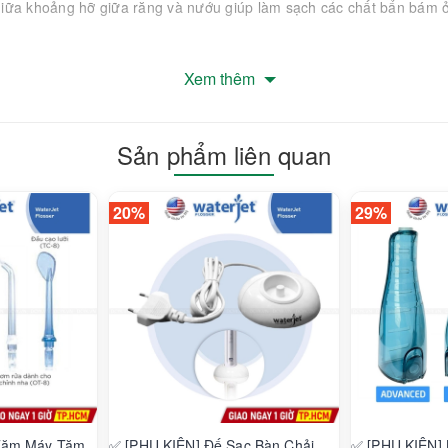
giữa khoảng hỡ giữa răng và nướu giúp làm sạch các chất bẩn bám ở
Xem thêm
Sản phẩm liên quan
20%
29%
Tăm Máy Tăm
✅ [PHỤ KIỆN] Đế Sạc Bàn Chải
✅ [PHỤ KIỆN]