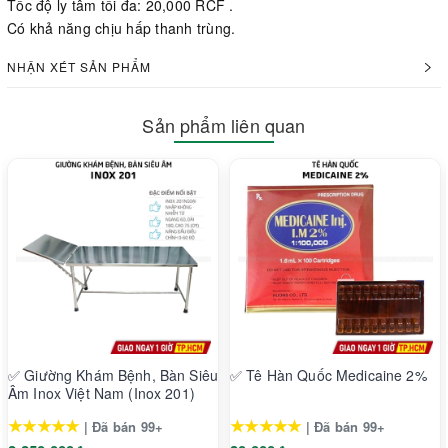
Tốc độ ly tâm tối đa: 20,000 RCF .
Có khả năng chịu hấp thanh trùng.
NHẬN XÉT SẢN PHẨM
Sản phẩm liên quan
✅ Giường Khám Bệnh, Bàn Siêu
✅ Tê Hàn Quốc Medicaine 2%
Âm Inox Việt Nam (Inox 201)
★★★★★
★★★★★
| Đã bán 99+
| Đã bán 99+