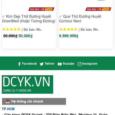
✅ Kim Dẹp Thử Đường Huyết
✅ Que Thử Đường Huyết
GreetMed (Hoặc Tương Đương)
Contour Next
★★★★★
★★★★★
| Đã bán 99+
| Đã bán 99+
60.000₫
50.000₫
9.999.999₫
Facebook
Twitter
Youtube
Instagram
Cảnh báo sốt
Máy cho kết quả nhanh chóng chỉ sau 1 giây đo. Chỉ số rõ ràng,
dễ nhìn hiện trên màn hình LCD. Đặc biệt, máy đo nhiệt độ
Jumper khi cho kết quả sẽ thể hiện thông qua 2 chế độ màu, âm
thanh: màu xanh (bình thường) và màu đỏ (sốt) để bạn theo dõi
trực quan hơn.
TP.HCM
• Cửa hàng DCYK Quỳnh - 370 Điện Biên Phủ, Phường 11, Quận