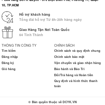
10, TP.HCM
Hỗ trợ khách hàng
Tổng đài hỗ trợ Từ 8h-20h hàng ngày
Giao Hàng Tận Nơi Toàn Quốc
64 Tỉnh Thành
THÔNG TIN CÔNG TY
CHÍNH SÁCH
Tìm kiếm
Chính sách và quy định chung
Đăng nhập
Chính sách bảo mật
Đăng ký
Vận chuyển và giao nhận hàng
Giỏ hàng
Bảo hành và Bảo Trì
Đổi/Trả hàng và Hoàn tiền
Quy định và hình thức thanh
toán
Lưu trữ 20 kết quả
© Bản quyền thuộc về
DCYK.VN
Đặc biệt, nhiệt kế điện tử có bộ nhớ lưu lại 20 kết quả, giúp bạn