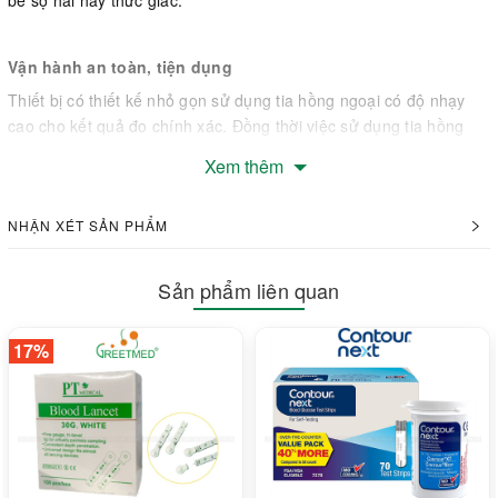
bé sợ hãi hay thức giấc.
Vận hành an toàn, tiện dụng
Thiết bị có thiết kế nhỏ gọn sử dụng tia hồng ngoại có độ nhạy
cao cho kết quả đo chính xác. Đồng thời việc sử dụng tia hồng
ngoại thay vì thủy ngân giúp thiết bị có tính an toàn hơn.
Xem thêm
Nhiệt kế điện tử Jumper sử dụng không tiếp xúc cho cả người lớn
và trẻ nhỏ. Đối với trẻ nhỏ, đầu đo từ tính không gây đau hay khó
NHẬN XÉT SẢN PHẨM
chịu. Thiết bị có thế dùng để đo tai và trán linh hoạt, khoảng cách
đo dưới 5cm.
Sản phẩm liên quan
17%