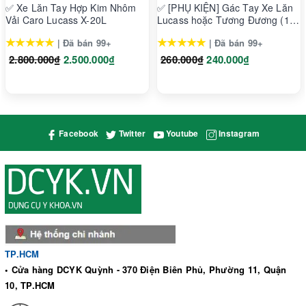
✅ Xe Lăn Tay Hợp Kim Nhôm
✅ [PHỤ KIỆN] Gác Tay Xe Lăn
Chức năng lưu thời gian đo
Vải Caro Lucass X-20L
Lucass hoặc Tương Đương (1
Cặp)
★★★★★
★★★★★
| Đã bán 99+
| Đã bán 99+
Nhiệt kế Beurer FT65
2.800.000₫
2.500.000₫
260.000₫
240.000₫
Nhiệt kế điện tử Beurer FT65
Tính năng nổi bật của nhiệt kế
Facebook
Twitter
Youtube
Instagram
Beurer FT65:
Nhiệt kế Beurer FT65 sử dụng tia hồng ngoại tích hợp cảm
biến nhiệt với độ nhạy tuyệt đối, thời gian đo nhanh trong vài
giây
6 chức năng trong 1: Đo nhiệt độ tai, trán, bề mặt, cảnh báo
TP.HCM
nhiệt độ, lưu ngày và giờ, 10 khoảng trống bộ nhớ
• Cửa hàng DCYK Quỳnh - 370 Điện Biên Phủ, Phường 11, Quận
Có 3 chế độ đo cho trán, tai và bề mặt tùy bạn lựa chọn với độ
10, TP.HCM
chính xác cao
Chức năng lưu cả thời gian và ngày của 10 lần đo gần nhất