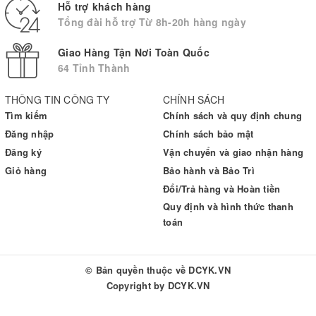
Hỗ trợ khách hàng
Sản phẩm chuyên dụng, phù hợp sử dụng cho gia đình
Tổng đài hỗ trợ Từ 8h-20h hàng ngày
Có chức năng cảnh báo sốt (từ 38°C) (đèn LED đỏ) thuận tiện
trong việc theo dõi nhiệt độ cơ thể của trẻ. Nhiệt độ bình
Giao Hàng Tận Nơi Toàn Quốc
thường (tới 37.9°C), đèn LED xanh sẽ sáng
64 Tỉnh Thành
Sai số trong khoảng đo tai/trán: ±0.8°C
Màn hình LCD sáng dịu, loại pin thông dụng (pin AAA, 1,5 V),
THÔNG TIN CÔNG TY
CHÍNH SÁCH
tiết kiệm pin, có cảnh báo hết pin.
Tìm kiếm
Chính sách và quy định chung
Hiển thị kết quả đo theo °C hoặc °F
Đăng nhập
Chính sách bảo mật
Nhiệt kế Beurer FT65 đa chức năng, không những đo được
Đăng ký
Vận chuyển và giao nhận hàng
nhiệt độ cơ thể mà có thể đo được cả nhiệt độ đồ vật và nhiệt
Giỏ hàng
Bảo hành và Bảo Trì
độ môi trường.
Đổi/Trả hàng và Hoàn tiền
An toàn và vệ sinh, tránh được các bệnh truyền nhiễm, có thể
Quy định và hình thức thanh
khử trùng
toán
Chức năng tự động tắt Hàng chính hãng 1 đổi 1
© Bản quyền thuộc về
DCYK.VN
Copyright by
DCYK.VN