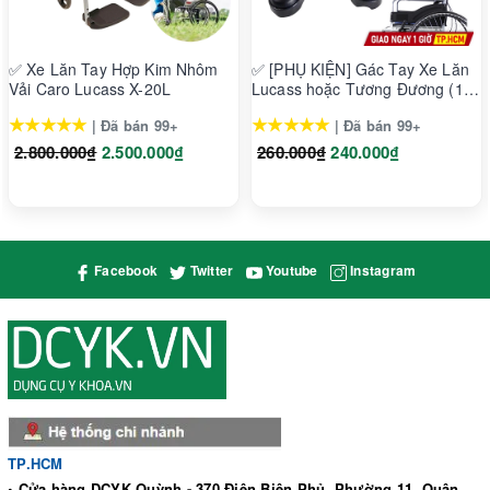
Trọng lượng: 50gr
✅ Xe Lăn Tay Hợp Kim Nhôm
✅ [PHỤ KIỆN] Gác Tay Xe Lăn
Vải Caro Lucass X-20L
Lucass hoặc Tương Đương (1
Cặp)
★★★★★
★★★★★
| Đã bán 99+
| Đã bán 99+
2.800.000₫
2.500.000₫
260.000₫
240.000₫
Facebook
Twitter
Youtube
Instagram
TP.HCM
• Cửa hàng DCYK Quỳnh - 370 Điện Biên Phủ, Phường 11, Quận