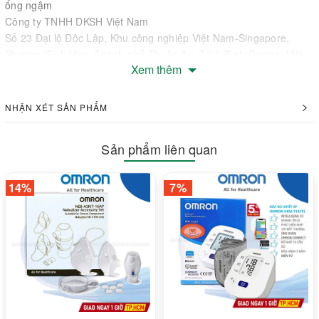
ống ngậm
Công ty TNHH DKSH Việt Nam
Số 23 Đại lộ Độc Lập, Khu công nghiệp Việt Nam-Singapore,
Phường Bình Hòa, Thành phố Thuận An, Tỉnh Bình Dương, Việt
Xem thêm
Nam
Xuất xứ: Việt Nam
NHẬN XÉT SẢN PHẨM
Sản phẩm liên quan
14%
7%