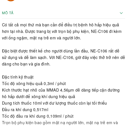
MÔ TẢ
Có tất cả mọi thứ mà bạn cần để điều trị bệnh hô hấp hiệu quả
hơn tại nhà. Được trang bị với trọn bộ phụ kiện, NE-C106 đi kèm
với ống ngậm, mặt nạ trẻ em và người lớn.
Đặc biệt được thiết kế cho người dùng lần đầu, NE-C106 rất dễ
sử dụng và dễ làm sạch. Với NE-C106, giờ đây việc thở trở nên dễ
dàng cho bạn và gia đình.
Đặc tính kỹ thuật
Tốc độ xông hiệu quả 0,3ml / phút
Kích thước hạt nhỏ của MMAD 4,56µm dễ dàng tiếp cận đường
hô hấp dưới để xông khí dung hiệu quả
Dung tích thuốc 10ml với dư lượng thuốc còn lại tối thiểu
Đầu ra khí dung 0,517ml
Tốc độ đầu ra khí dung 0,109ml / phút
Trọn bộ phụ kiện bao gồm mặt nạ người lớn, mặt nạ trẻ em và