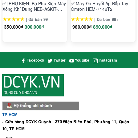
✅ [PHỤ KIỆN] Bộ Phụ Kiện Máy
✅ Máy Đo Huyết Áp Bắp Tay
Xông Khí Dung NEB-ASKIT-
Omron HEM-7142T2
16AP (Chỉ Dùng cho Omron NE-
★★★★★
★★★★★
| Đã bán 99+
| Đã bán 99+
C106)
350.000₫
300.000₫
960.000₫
890.000₫
Facebook
Twitter
Youtube
Instagram
TP.HCM
• Cửa hàng DCYK Quỳnh - 370 Điện Biên Phủ, Phường 11, Quận
10, TP.HCM