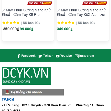
hơn .
✅ Máy Phun Sương Nano Khử
✅ Máy Phun Sương Nano Khử
----------------------------------------------------------------------------------
Khuẩn Cầm Tay K5 Pro
Khuẩn Cầm Tay K6X Atomizer
----------
★★★★★
★★★★★
| Đã bán 99+
| Đã bán 99+
#sung#xit#khuan
350.000₫
99.000₫
349.000₫
#sungxit#xitkhuan
#sungkhukhuan#khu#khuan
#sungkhu#khukhuan
#sungphun#phunkhu#khukhuan#phun
#sungphunkhukhuan
Facebook
Twitter
Youtube
Instagram
Công ty TNHH Vật Tư Y Tế Bích Ngọc Hân
Số 5 Đường số 18, Phường Bình Trưng Đông, Thành phố Thủ
Đức, Thành phố Hồ Chí Minh
Xuất xứ: Trung Quốc
TP.HCM
• Cửa hàng DCYK Quỳnh - 370 Điện Biên Phủ, Phường 11, Quận
10, TP.HCM