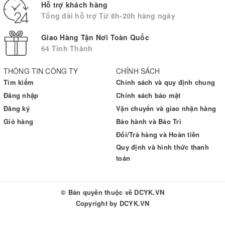
- Dải đo huyết áp: 0 - 299 mmHg
Hỗ trợ khách hàng
Tổng đài hỗ trợ Từ 8h-20h hàng ngày
- Dải đo nhịp tim: 40 - 180 nhịp/phút
- Độ chính xác huyết áp: ± 3 mmHg
Giao Hàng Tận Nơi Toàn Quốc
- Độ chính xác nhịp tim: ± 5%
64 Tỉnh Thành
- Loại Pin: 2 pin AAA
- Màn hình hiển thị: LCD
THÔNG TIN CÔNG TY
CHÍNH SÁCH
- Bộ nhớ: 60 kết quả đo
Tìm kiếm
Chính sách và quy định chung
- Chu vi vòng bít: 13.5cm - 21.5cm
Đăng nhập
Chính sách bảo mật
- Điện thế pin: 3V
- Chất liệu vỏ máy: Nhựa cao cấp
Đăng ký
Vận chuyển và giao nhận hàng
- Kích thước: Rộng x cao x dài (78mm x 60mm x 21mm)
Giỏ hàng
Bảo hành và Bảo Trì
- Trọng lượng sản phẩm: Chưa kèm pin (101g)
Đổi/Trả hàng và Hoàn tiền
- Sản xuất tại: Việt Nam
Quy định và hình thức thanh
- Bảo hành: 5 năm
toán
- Xuất xứ thương hiệu: Nhật Bản
© Bản quyền thuộc về
DCYK.VN
Copyright by
DCYK.VN