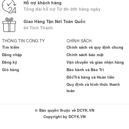
sẽ được đổi máy mới hoàn toàn miễn phí.
Hỗ trợ khách hàng
Đây là chính sách mang lại lợi ích tối đa cho khách hàng và cũng
Tổng đài hỗ trợ Từ 8h-20h hàng ngày
thể hiện sự tin tưởng, tự hào về chất lượng sản phẩm của chúng
Giao Hàng Tận Nơi Toàn Quốc
tôi.
64 Tỉnh Thành
THÔNG TIN CÔNG TY
CHÍNH SÁCH
Tìm kiếm
Chính sách và quy định chung
Đăng nhập
Chính sách bảo mật
Đăng ký
Vận chuyển và giao nhận hàng
Giỏ hàng
Bảo hành và Bảo Trì
Đổi/Trả hàng và Hoàn tiền
Quy định và hình thức thanh
toán
© Bản quyền thuộc về
DCYK.VN
Copyright by
DCYK.VN