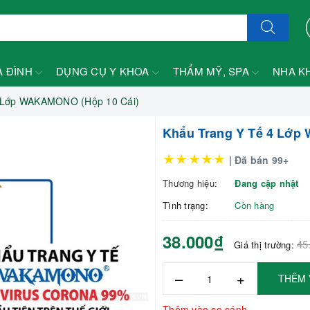
A ĐÌNH
DỤNG CỤ Y KHOA
THẨM MỸ, SPA
NHA K
4 Lớp WAKAMONO (Hộp 10 Cái)
Khẩu Trang Y Tế 4 Lớp
★★★★★
| Đã bán 99+
Thương hiệu:
Đang cập nhật
Tình trạng:
Còn hàng
38.000₫
45
Giá thị trường:
–
+
THÊM 
Thêm vào so sánh