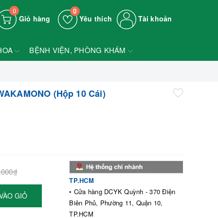
0
0
Giỏ hàng
Yêu thích
Tài khoản
HOA
BỆNH VIỆN, PHÒNG KHÁM
 WAKAMONO (Hộp 10 Cái)
.000₫
TP.HCM
• Cửa hàng DCYK Quỳnh - 370 Điện
VÀO GIỎ
Biên Phủ, Phường 11, Quận 10,
TP.HCM