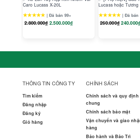
• Được kiểm nghiệm khả năng diệt khuẩn và năng chặ
Caro Lucass X-20L
Lucass hoặc Tương
• Nhà máy sản xuất đạt ISO 13485 – Hệ thống quản lý ch
★★★★★
★★★★★
| Đã bán 99+
| Đã bán
Sản phẩm Khẩu trang Y tế của Công ty Cổ phần Wakamon
2.800.000₫
2.500.000₫
260.000₫
240.000
Zealand, Canada,...
Giá sản phẩm đã bao gồm thuế theo luật hiện hành. Tuy
chuyển, phụ phí hàng cồng kềnh, ...
Công ty TNHH Vật Tư Y Tế Bích Ngọc Hân
Số 5 Đường số 18, Phường Bình Trưng Đông, Thành p
Xuất xứ: Trung Quốc
THÔNG TIN CÔNG TY
CHÍNH SÁCH
Tìm kiếm
Chính sách và quy định
chung
Đăng nhập
Chính sách bảo mật
Đăng ký
Vận chuyển và giao nhậ
Giỏ hàng
hàng
Bảo hành và Bảo Trì