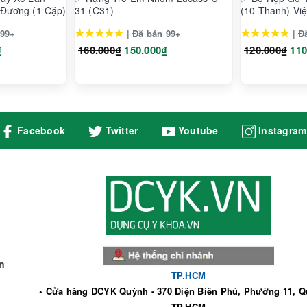
n mầm bệnh hiệu quả.
 Đương (1 Cặp)
31 (C31)
(10 Thanh) Vi
ất lượng Thiết bị y tế
★★★★★
★★★★★
 99+
| Đã bán 99+
| Đ
o đã và đang đạt tiêu chuẩn xuất khẩu vào các thị trường khó tín
₫
160.000₫
150.000₫
120.000₫
110
 nhiên tuỳ vào từng loại sản phẩm hoặc phương thức, địa chỉ giao 
Facebook
Twitter
Youtube
Instagram
hố Thủ Đức, Thành phố Hồ Chí Minh
n
TP.HCM
• Cửa hàng DCYK Quỳnh - 370 Điện Biên Phủ, Phường 11, Q
TP.HCM