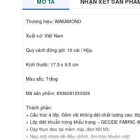
MÔ TẢ
NHẬN XÉT SẢN PHẨ
Thương hiệu: WAKAMONO
Xuất xứ: Việt Nam
Quy cách đóng gói: 10 cái / Hộp.
Kích thước: 17.5 x 9.5 cm
Màu sắc: Trắng
Mã sản phẩm: 8936081250329
Thành phần:
+ Cấu trúc 4 lớp. Gồm vải không dệt chất lượng cao, lớp
+ Lớp diệt khuẩn trong khẩu trang – GECIDE FABRIC đượ
+ Dây thun đeo tai mềm mại, đàn hồi tốt.
+ Nẹp mũi nhựa dễ điều chỉnh, ôm trọn khuôn mặt