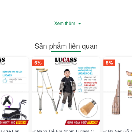
Xem thêm
hẩu trang ở mặt ngoài và 2 quai đeo, không tiếp xúc tay vào mặt t
Sản phẩm liên quan
m
6%
8%
 Âu
ghiệm hàng đầu trong và ngoài nước:
ay Xe Lăn
✅ Nạng Trẻ Em Nhôm Lucass C-
✅ Bộ Nẹp Gỗ 