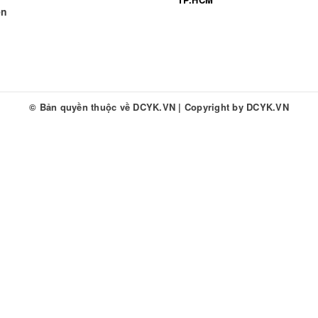
ền
© Bản quyền thuộc về
DCYK.VN
|
Copyright by
DCYK.VN