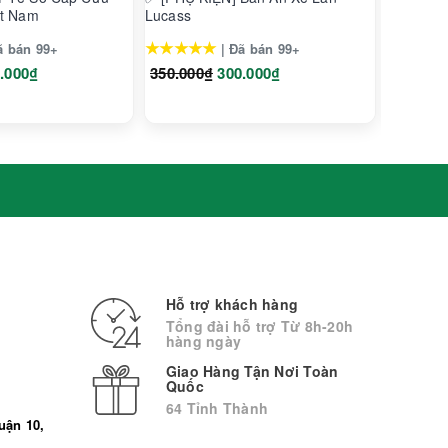
ệt Nam
Lucass
Lucass X
★★★★★
★★★★
ã bán 99+
| Đã bán 99+
h hàng đầu thế giới như: Mỹ, Ý, Bồ Đào Nha, Úc, New
.000₫
350.000₫
300.000₫
2.900.0
hàng mà có thể phát sinh thêm chi phí khác như phí vận
Hỗ trợ khách hàng
Tổng đài hỗ trợ Từ 8h-20h
hàng ngày
Giao Hàng Tận Nơi Toàn
Quốc
64 Tỉnh Thành
uận 10,