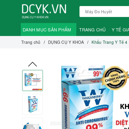
DANH MỤC SẢN PHẨM
TRANG CHỦ
Y TẾ GI
Trang chủ
DỤNG CỤ Y KHOA
Khẩu Trang Y Tế 