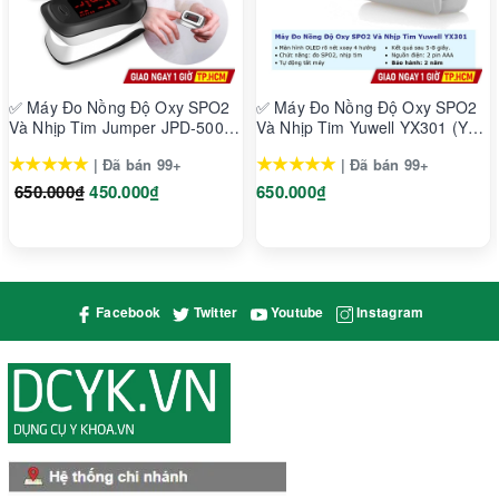
✅ Máy Đo Nồng Độ Oxy SPO2
✅ Máy Đo Nồng Độ Oxy SPO2
Và Nhịp Tim Jumper JPD-500D
Và Nhịp Tim Yuwell YX301 (YX-
LED (Đơn Sắc)
301)
★★★★★
★★★★★
| Đã bán 99+
| Đã bán 99+
650.000₫
450.000₫
650.000₫
Facebook
Twitter
Youtube
Instagram