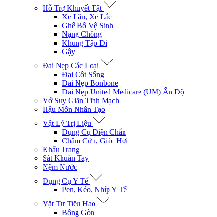
Hỗ Trợ Khuyết Tật
Xe Lăn, Xe Lắc
Ghế Bô Vệ Sinh
Nạng Chống
Khung Tập Đi
Gậy
Đai Nẹp Các Loại
Đai Cột Sống
Đai Nẹp Bonbone
Đai Nẹp United Medicare (UM) Ấn Độ
Vớ Suy Giãn Tĩnh Mạch
Hậu Môn Nhân Tạo
Vật Lý Trị Liệu
Dụng Cụ Diện Chẩn
Châm Cứu, Giác Hơi
Khẩu Trang
Sát Khuẩn Tay
Nệm Nước
Dụng Cụ Y Tế
Pen, Kéo, Nhíp Y Tế
Vật Tư Tiêu Hao
Bông Gòn