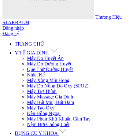
Thương Hiệu
STARBALM
Đăng nhập
Đăng ký
TRANG CHỦ
Y TẾ GIA ĐÌNH
Máy Đo Huyết Áp
Máy Đo Đường Huyết
Que Thử Đường Huyết
Nhiệt Kế
Máy Xông Mũi Họng
Máy Đo Nồng Độ Oxy (SPO2)
Máy Trợ Thính
Máy Massage Gia Đình
Máy Hút Mũi, Hút Đàm
Máy Tạo Oxy
Đèn Hồng Ngoại
Máy Phun Khử Khuẩn Cầm Tay
Nệm Hơi Chống Loét
DỤNG CỤ Y KHOA