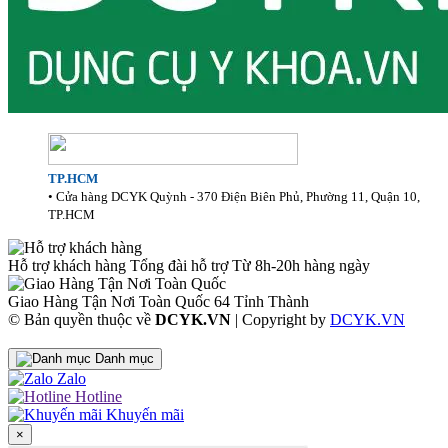
TP.HCM
• Cửa hàng DCYK Quỳnh - 370 Điện Biên Phủ, Phường 11, Quận 10,
TP.HCM
Hỗ trợ khách hàng
Tổng đài hỗ trợ Từ 8h-20h hàng ngày
Giao Hàng Tận Nơi Toàn Quốc
64 Tỉnh Thành
© Bản quyền thuộc về
DCYK.VN
|
Copyright by
DCYK.VN
Danh mục
Zalo
Hotline
Khuyến mãi
×