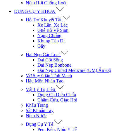
Nệm Hơi Chống Loét
DỤNG CỤ Y KHOA
Hỗ Trợ Khuyết Tật
Xe Lăn, Xe Lắc
Ghế Bô Vệ Sinh
Nạng Chống
Khung Tập Đi
Gậy
Đai Nẹp Các Loại
Đai Cột Sống
Đai Nẹp Bonbone
Đai Nẹp United Medicare (UM) Ấn Độ
Vớ Suy Giãn Tĩnh Mạch
Hậu Môn Nhân Tạo
Vật Lý Trị Liệu
Dụng Cụ Diện Chẩn
Châm Cứu, Giác Hơi
Khẩu Trang
Sát Khuẩn Tay
Nệm Nước
Dụng Cụ Y Tế
Pen, Kéo, Nhíp Y Tế