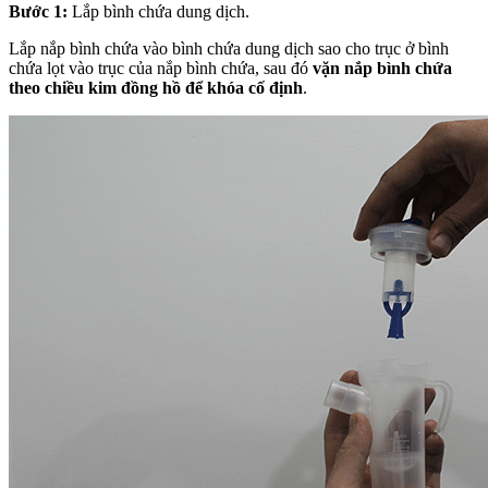
Bước 1:
Lắp bình chứa dung dịch.
Lắp nắp bình chứa vào bình chứa dung dịch sao cho trục ở bình
chứa lọt vào trục của nắp bình chứa, sau đó
vặn nắp bình chứa
theo chiều kim đồng hồ để khóa cố định
.