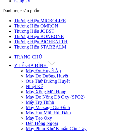
Đăng ký
Danh mục sản phẩm
Thương Hiệu MICROLIFE
Thương Hiệu OMRON
Thương Hiệu JOBST
Thương Hiệu BONBONE
Thương Hiệu BIOHEALTH
Thương Hiệu STARBALM
TRANG CHỦ
Y TẾ GIA ĐÌNH
Máy Đo Huyết Áp
Máy Đo Đường Huyết
Que Thử Đường Huyết
Nhiệt Kế
Máy Xông Mũi Họng
Máy Đo Nồng Độ Oxy (SPO2)
Máy Trợ Thính
Máy Massage Gia Đình
Máy Hút Mũi, Hút Đàm
Máy Tạo Oxy
Đèn Hồng Ngoại
Máy Phun Khử Khuẩn Cầm Tay