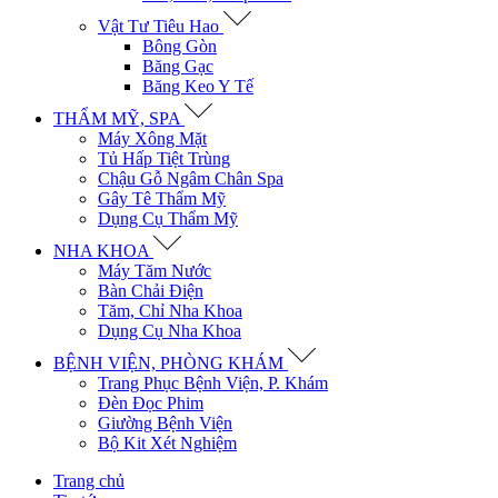
Vật Tư Tiêu Hao
Bông Gòn
Băng Gạc
Băng Keo Y Tế
THẨM MỸ, SPA
Máy Xông Mặt
Tủ Hấp Tiệt Trùng
Chậu Gỗ Ngâm Chân Spa
Gây Tê Thẩm Mỹ
Dụng Cụ Thẩm Mỹ
NHA KHOA
Máy Tăm Nước
Bàn Chải Điện
Tăm, Chỉ Nha Khoa
Dụng Cụ Nha Khoa
BỆNH VIỆN, PHÒNG KHÁM
Trang Phục Bệnh Viện, P. Khám
Đèn Đọc Phim
Giường Bệnh Viện
Bộ Kit Xét Nghiệm
Trang chủ