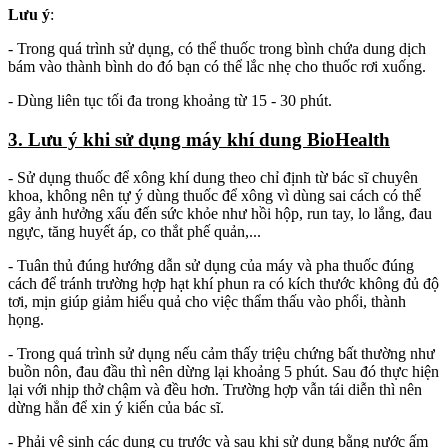
Lưu ý
:
- Trong quá trình sử dụng, có thể thuốc trong bình chứa dung dịch
bám vào thành bình do đó bạn có thể lắc nhẹ cho thuốc rơi xuống.
- Dùng liên tục tối đa trong khoảng từ 15 - 30 phút.
3. Lưu ý khi sử dụng máy khí dung BioHealth
- Sử dụng thuốc để xông khí dung theo chỉ định từ bác sĩ chuyên
khoa, không nên tự ý dùng thuốc để xông vì dùng sai cách có thể
gây ảnh hưởng xấu đến sức khỏe như hồi hộp, run tay, lo lắng, đau
ngực, tăng huyết áp, co thắt phế quản,...
- Tuân thủ đúng hướng dẫn sử dụng của máy và pha thuốc đúng
cách để tránh trường hợp hạt khí phun ra có kích thước không đủ độ
tơi, mịn giúp giảm hiểu quả cho việc thẩm thấu vào phổi, thành
họng.
- Trong quá trình sử dụng nếu cảm thấy triệu chứng bất thường như
buồn nôn, đau đầu thì nên dừng lại khoảng 5 phút. Sau đó thực hiện
lại với nhịp thở chậm và đều hơn. Trường hợp vẫn tái diễn thì nên
dừng hẳn để xin ý kiến của bác sĩ.
- Phải vệ sinh các dụng cụ trước và sau khi sử dụng bằng nước ấm