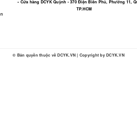
• Cửa hàng DCYK Quỳnh - 370 Điện Biên Phủ, Phường 11, Q
TP.HCM
ền
© Bản quyền thuộc về
DCYK.VN
|
Copyright by
DCYK.VN