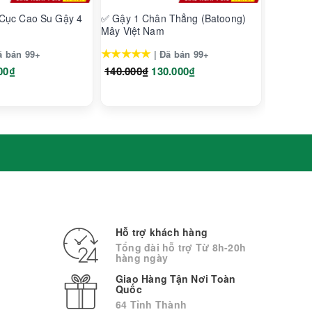
Cục Cao Su Gậy 4
✅ Gậy 1 Chân Thẳng (Batoong)
✅ Gậy 4 
Mây Việt Nam
Mã cũ B-
★★★★★
★★★★
ã bán 99+
| Đã bán 99+
00₫
140.000₫
130.000₫
160.000
Hỗ trợ khách hàng
Tổng đài hỗ trợ Từ 8h-20h
hàng ngày
Giao Hàng Tận Nơi Toàn
Quốc
64 Tỉnh Thành