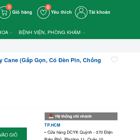
0
0
Giỏ hàng
Yêu thích
Tài khoản
HOA
BỆNH VIỆN, PHÒNG KHÁM
y Cane (Gấp Gọn, Có Đèn Pin, Chống
TP.HCM
• Cửa hàng DCYK Quỳnh - 370 Điện
VÀO GIỎ
Biên Phủ, Phường 11, Quận 10,