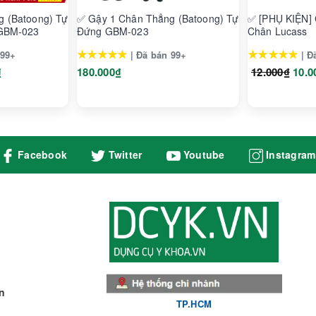
g (Batoong) Tự
✅ Gậy 1 Chân Thẳng (Batoong) Tự
✅ [PHỤ KIỆN] 
 GBM-023
Đứng GBM-023
Chân Lucass
★★★★★
★★★★★
 99+
| Đã bán 99+
| Đ
₫
180.000₫
12.000₫
10.0
Facebook
Twitter
Youtube
Instagram
n
TP.HCM