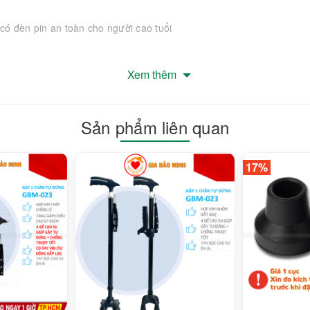
có đèn pin an toàn cho người cao tuổi
Xem thêm
Sản phẩm liên quan
in (không kèm theo pin)
17%
hố Thủ Đức, Thành phố Hồ Chí Minh