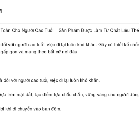
M
Toàn Cho Người Cao Tuổi – Sản Phẩm Được Làm Từ Chất Liệu Thép 
i với người cao tuổi, việc đi lại luôn khó khăn. Gậy có thiết kế chố
 gấp gọn và mang theo bất cứ nơi đâu
đối với người cao tuổi, việc đi lại luôn khó khăn.
được trên mặt đất, tạo điểm tựa chắc chắn, vững vàng cho người dùn
lợi khi di chuyển vào ban đêm.