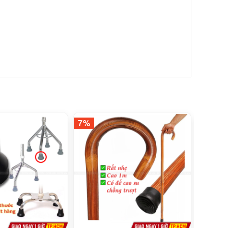
7%
3%