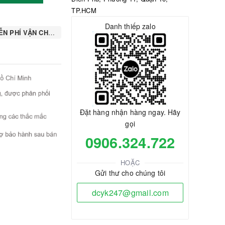
TP.HCM
Danh thiếp zalo
N PHÍ VẬN CHUYỂN
Đặt hàng nhận hàng ngay. Hãy
gọi
0906.324.722
HOẶC
Gửi thư cho chúng tôi
dcyk247@gmail.com