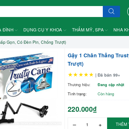
A ĐÌNH
DỤNG CỤ Y KHOA
THẨM MỸ, SPA
NHA K
ấp Gọn, Có Đèn Pin, Chống Trượt)
Gậy 1 Chân Thẳng Trust
Trượt)
★★★★★
| Đã bán 99+
Thương hiệu:
Đang cập nhật
Tình trạng:
Còn hàng
220.000₫
–
+
THÊM 