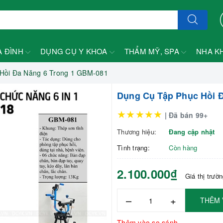
A ĐÌNH
DỤNG CỤ Y KHOA
THẨM MỸ, SPA
NHA K
Hồi Đa Năng 6 Trong 1 GBM-081
Dụng Cụ Tập Phục Hồi 
★★★★★
| Đã bán 99+
Thương hiệu:
Đang cập nhật
Tình trạng:
Còn hàng
2.100.000₫
Giá thị trườ
–
+
THÊM 
Thêm vào so sánh