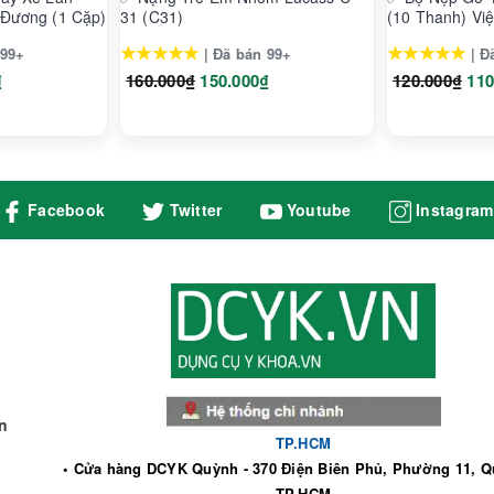
 Đương (1 Cặp)
31 (C31)
(10 Thanh) Vi
ỏe
★★★★★
★★★★★
 99+
| Đã bán 99+
| Đ
₫
160.000₫
150.000₫
120.000₫
110
Facebook
Twitter
Youtube
Instagram
n
TP.HCM
• Cửa hàng DCYK Quỳnh - 370 Điện Biên Phủ, Phường 11, Q
TP.HCM