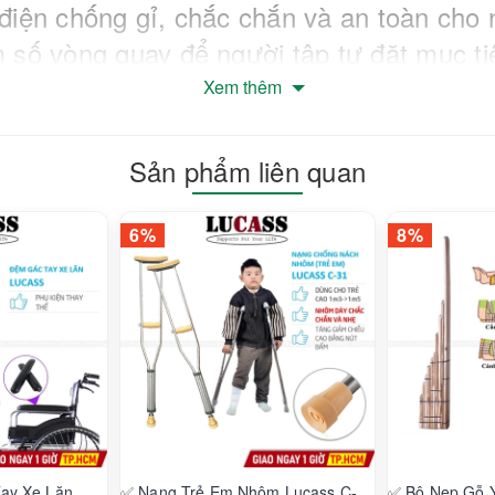
iện chống gỉ, chắc chắn và an toàn cho 
số vòng quay để người tập tự đặt mục ti
Xem thêm
dụng
Sản phẩm liên quan
 hoặc người trẻ đi lại g
ặp khó khăn h
6%
8%
c mang ra bên ngoài dễ dàng
g thể tự đi bộ ra ngoài để vận động, các
ng tập vận động để kích thích các cơ tay
 lại được và sức khỏe yếu đi. Dụng cụ tập
 việc đó một các đơn giản, dễ ràng, gọn n
i chức năng đi lại đối với các trường h
ay Xe Lăn
✅ Nạng Trẻ Em Nhôm Lucass C-
✅ Bộ Nẹp Gỗ 