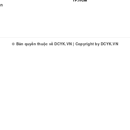
ền
© Bản quyền thuộc về
DCYK.VN
|
Copyright by
DCYK.VN