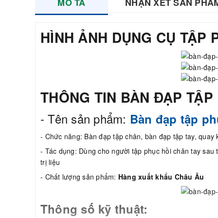
MÔ TẢ
NHẬN XÉT SẢN PHẨ
HÌNH ẢNH DỤNG CỤ TẬP P
THÔNG TIN BÀN ĐẠP TẬP 
- Tên sản phẩm:
Bàn đạp tập ph
- Chức năng: Bàn đạp tập chân, bàn đạp tập tay, quay k
- Tác dụng: Dùng cho người tập phục hồi chân tay sau t
trị liệu
- Chất lượng sản phẩm:
Hàng xuất khẩu Châu Âu
Thông số kỹ thuật: