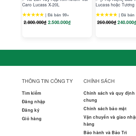
không trụ vững
Caro Lucass X-20L
Lucass hoặc Tương
- Giúp người sử dụng vận động để nâng cao sức kh
★★★★★
★★★★★
| Đã bán 99+
| Đã bán
2.800.000₫
2.500.000₫
260.000₫
240.000
THÔNG TIN CÔNG TY
CHÍNH SÁCH
Tìm kiếm
Chính sách và quy định
chung
Đăng nhập
Chính sách bảo mật
Đăng ký
Vận chuyển và giao nhậ
Giỏ hàng
hàng
Bảo hành và Bảo Trì