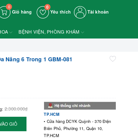
0
0
Giỏ hàng
Yêu thích
Tài khoản
HOA
BỆNH VIỆN, PHÒNG KHÁM
Đa Năng 6 Trong 1 GBM-081
2.300.000₫
ng:
TP.HCM
• Cửa hàng DCYK Quỳnh - 370 Điện
VÀO GIỎ
Biên Phủ, Phường 11, Quận 10,
TP.HCM