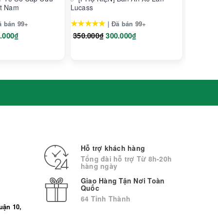
ệt Nam
Lucass
Lucass X
★★★★★
★★★★
ã bán 99+
| Đã bán 99+
.000₫
350.000₫
300.000₫
2.900.0
Hỗ trợ khách hàng
Tổng đài hỗ trợ Từ 8h-20h
hàng ngày
Giao Hàng Tận Nơi Toàn
Quốc
64 Tỉnh Thành
uận 10,