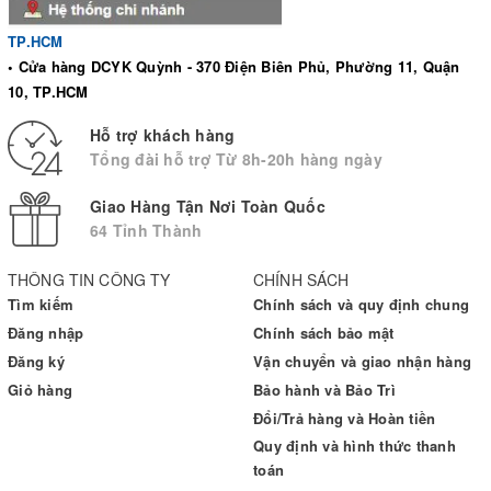
TP.HCM
• Cửa hàng DCYK Quỳnh - 370 Điện Biên Phủ, Phường 11, Quận
10, TP.HCM
Hỗ trợ khách hàng
Tổng đài hỗ trợ Từ 8h-20h hàng ngày
Giao Hàng Tận Nơi Toàn Quốc
64 Tỉnh Thành
THÔNG TIN CÔNG TY
CHÍNH SÁCH
SỬ DỤNG TRONG TRƯỜNG
Tìm kiếm
Chính sách và quy định chung
Đăng nhập
Chính sách bảo mật
HỢP NÀO?
Đăng ký
Vận chuyển và giao nhận hàng
Giỏ hàng
Bảo hành và Bảo Trì
Đai hỗ trợ đầu gối
bonbone FIT Knee
sử dụng cố định và bảo vệ
Đổi/Trả hàng và Hoàn tiền
đầu gối cho một số trường hợp như:
Quy định và hình thức thanh
Sử dụng hỗ trợ vùng xương bánh chè giúp nâng đỡ, giảm đau
toán
khi bị chấn thương vùng gối.