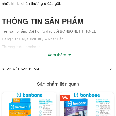
nhức khi bị chấn thương ở đầu gối.
THÔNG TIN SẢN PHẨM
Tên sản phẩm: Đai hỗ trợ đầu gối BONBONE FIT KNEE
Hãng SX: Daiya Industry – Nhật Bản
Thương hiệu: bonbone
Xuất Xứ: 100% Nhật Bản
Xem thêm
Chất liệu: Nylon, Polyurethane
NHẬN XÉT SẢN PHẨM
Màu sắc: Màu đen
Bộ sản phẩm bao gồm: Một đai hỗ trợ và hướng dẫn sử dụng
Sản phẩm liên quan
TÍNH NĂNG SẢN PHẨM
8%
Đai hỗ trợ đầu gối BONBONE FIT KNEE là một sản phẩm hỗ trợ
bảo vệ đầu gối tốt, đến từ thương hiệu bonbone – Chuyên gia đai
xương khớp số 1 Nhật Bản. Một số tính năng của sản phẩm: