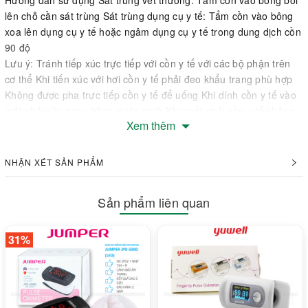
Hướng dẫn sử dụng Sát trùng vết thương: Tẩm cồn vào bông bôi
lên chỗ cần sát trùng Sát trùng dụng cụ y tế: Tẩm cồn vào bông
xoa lên dụng cụ y tế hoặc ngâm dụng cụ y tế trong dung dịch cồn
90 độ
Lưu ý: Tránh tiếp xúc trực tiếp với cồn y tế với các bộ phận trên
cơ thể Khi tiến xúc với hơi cồn y tế phải đeo khẩu trang phù hợp
Không được pha trực tiếp cồn y tế để uống Khi dính cồn y tế vào
mắt phải rửa ngay bằng nước sạch Khi nuốt phải cồn y tế không
Xem thêm
cố gây nôn, uống ngay nước lọc và đưa đến cơ sở y tế gần nhất.
#70độ #90độ #ethenol #adn #cồn
NHẬN XÉT SẢN PHẨM
Công ty TNHH Vật Tư Y Tế Bích Ngọc Hân
Số 5 Đường số 18, Phường Bình Trưng Đông, Thành phố Thủ
Sản phẩm liên quan
Đức, Thành phố Hồ Chí Minh
Xuất xứ: Trung Quốc
31%