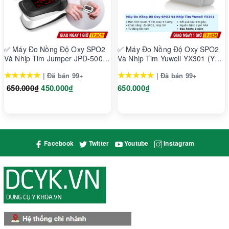
✅ Máy Đo Nồng Độ Oxy SPO2
✅ Máy Đo Nồng Độ Oxy SPO2
Và Nhịp Tim Jumper JPD-500D
Và Nhịp Tim Yuwell YX301 (YX-
LED (Đơn Sắc)
301)
★★★★★
★★★★★
| Đã bán 99+
| Đã bán 99+
650.000₫
450.000₫
650.000₫
Facebook
Twitter
Youtube
Instagram