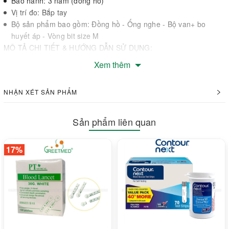
Bảo hành: 3 năm (đồng hồ)
Vị trí đo: Bắp tay
Bộ sản phẩm bao gồm: Đồng hồ - Ống nghe - Bộ van+ bo
huyết áp - Vòng bit size M
MÔ TẢ CHI TIẾT & HƯỚNG DẪN SỬ DỤNG:
Bộ máy đo huyết áp cơ ALPK2 được sản xuất và nhập khẩu trực
Xem thêm
tiếp từ hãng ALPK2-Nhật Bản. Sản phẩm có độ chính xác cao với
đồng hồ có vạch chia từ 20 ~300mmHg; với độ chính xác là
NHẬN XÉT SẢN PHẨM
3mmHg giúp cho đồng hồ không bị lệch điểm không. Tai nghe có
độ khuếch đại âm thanh làm bằng chất liệu Aluminum, nhạy âm
Sản phẩm liên quan
cao giúp người đo nghe êm mà không đau tai. Vòng bít làm bằng
chất liệu vải cao cấp cộng với hệ thống ống dẫn khí, quả bóp
bằng chất liệu cao su có khả năng chống oxy hoá. Khiến cho bộ
17%
máy đo huyết áp cơ ALPK2 là thiết bị không thể thiếu cho các bác
sỹ, y tá và sinh viên nghành y.
Mặt khác, ngoài việc máy có giá tương đối rẻ so với các dòng máy
điện tử, máy đo huyết áp cơ ALPK2 còn tiết kiệm chi phí đo, rất
tiện lợi vì không cần tìm mua và thay pin khi sử dụng.
Hiện nay, bệnh cao huyết áp là một căn bệnh giết người thầm