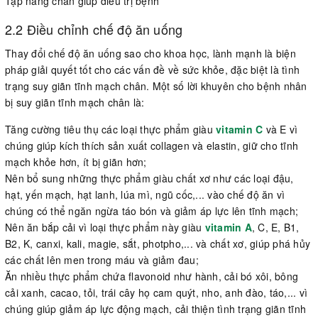
Tập nâng chân giúp điều trị bệnh
2.2 Điều chỉnh chế độ ăn uống
Thay đổi chế độ ăn uống sao cho khoa học, lành mạnh là biện
pháp giải quyết tốt cho các vấn đề về sức khỏe, đặc biệt là tình
trạng suy giãn tĩnh mạch chân. Một số lời khuyên cho bệnh nhân
bị suy giãn tĩnh mạch chân là:
Tăng cường tiêu thụ các loại thực phẩm giàu
vitamin C
và E vì
chúng giúp kích thích sản xuất collagen và elastin, giữ cho tĩnh
mạch khỏe hơn, ít bị giãn hơn;
Nên bổ sung những thực phẩm giàu chất xơ như các loại đậu,
hạt, yến mạch, hạt lanh, lúa mì, ngũ cốc,... vào chế độ ăn vì
chúng có thể ngăn ngừa táo bón và giảm áp lực lên tĩnh mạch;
Nên ăn bắp cải vì loại thực phẩm này giàu
vitamin A
, C, E, B1,
B2, K, canxi, kali, magie, sắt, photpho,... và chất xơ, giúp phá hủy
các chất lên men trong máu và giảm đau;
Ăn nhiều thực phẩm chứa flavonoid như hành, cải bó xôi, bông
cải xanh, cacao, tỏi, trái cây họ cam quýt, nho, anh đào, táo,... vì
chúng giúp giảm áp lực động mạch, cải thiện tình trạng giãn tĩnh