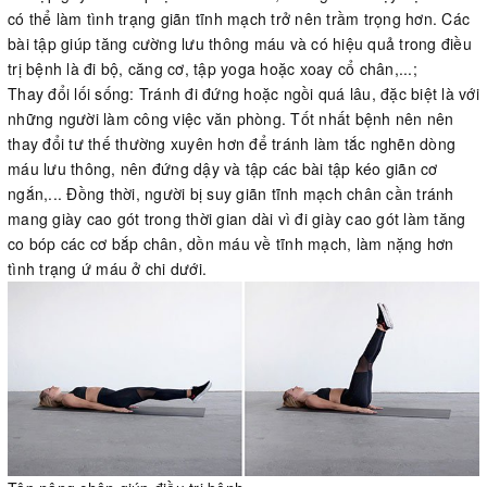
có thể làm tình trạng giãn tĩnh mạch trở nên trầm trọng hơn. Các
bài tập giúp tăng cường lưu thông máu và có hiệu quả trong điều
trị bệnh là đi bộ, căng cơ, tập yoga hoặc xoay cổ chân,...;
Thay đổi lối sống: Tránh đi đứng hoặc ngồi quá lâu, đặc biệt là với
những người làm công việc văn phòng. Tốt nhất bệnh nên nên
thay đổi tư thế thường xuyên hơn để tránh làm tắc nghẽn dòng
máu lưu thông, nên đứng dậy và tập các bài tập kéo giãn cơ
ngắn,... Đồng thời, người bị suy giãn tĩnh mạch chân cần tránh
mang giày cao gót trong thời gian dài vì đi giày cao gót làm tăng
co bóp các cơ bắp chân, dồn máu về tĩnh mạch, làm nặng hơn
tình trạng ứ máu ở chi dưới.