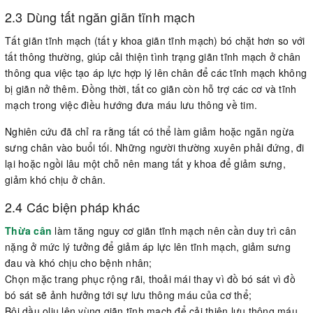
2.3 Dùng tất ngăn giãn tĩnh mạch
Tất giãn tĩnh mạch (tất y khoa giãn tĩnh mạch) bó chặt hơn so với
tất thông thường, giúp cải thiện tình trạng giãn tĩnh mạch ở chân
thông qua việc tạo áp lực hợp lý lên chân để các tĩnh mạch không
bị giãn nở thêm. Đồng thời, tất co giãn còn hỗ trợ các cơ và tĩnh
mạch trong việc điều hướng đưa máu lưu thông về tim.
Nghiên cứu đã chỉ ra rằng tất có thể làm giảm hoặc ngăn ngừa
sưng chân vào buổi tối. Những người thường xuyên phải đứng, đi
lại hoặc ngồi lâu một chỗ nên mang tất y khoa để giảm sưng,
giảm khó chịu ở chân.
2.4 Các biện pháp khác
Thừa cân
làm tăng nguy cơ giãn tĩnh mạch nên cần duy trì cân
nặng ở mức lý tưởng để giảm áp lực lên tĩnh mạch, giảm sưng
đau và khó chịu cho bệnh nhân;
Chọn mặc trang phục rộng rãi, thoải mái thay vì đồ bó sát vì đồ
bó sát sẽ ảnh hưởng tới sự lưu thông máu của cơ thể;
Bôi dầu oliu lên vùng giãn tĩnh mạch để cải thiện lưu thông máu,