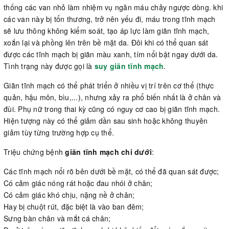
thống các van nhỏ làm nhiệm vụ ngăn máu chảy ngược dòng. khi
các van này bị tổn thương, trở nên yếu đi, máu trong tĩnh mạch
sẽ lưu thông không kiểm soát, tạo áp lực làm giãn tĩnh mạch,
xoắn lại và phồng lên trên bề mặt da. Đôi khi có thể quan sát
được các tĩnh mạch bị giãn màu xanh, tím nổi bật ngay dưới da.
Tình trạng này được gọi là
suy giãn tĩnh mạch
.
Giãn tĩnh mạch có thể phát triển ở nhiều vị trí trên cơ thể (thực
quản, hậu môn, bìu,...), nhưng xảy ra phổ biến nhất là ở chân và
đùi. Phụ nữ trong thai kỳ cũng có nguy cơ cao bị giãn tĩnh mạch.
Hiện tượng này có thể giảm dần sau sinh hoặc không thuyên
giảm tùy từng trường hợp cụ thể.
Triệu chứng bệnh
giãn tĩnh mạch chi dưới
:
Các tĩnh mạch nổi rõ bên dưới bề mặt, có thể đã quan sát được;
Có cảm giác nóng rát hoặc đau nhói ở chân;
Có cảm giác khó chịu, nặng nề ở chân;
Hay bị chuột rút, đặc biệt là vào ban đêm;
Sưng bàn chân và mắt cá chân;