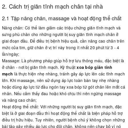
2. Cách trị giãn tĩnh mạch chân tại nhà
2.1 Tập nâng chân, massage và hoạt động thể chất
Nâng chân: Có thể làm giảm các triệu chứng giãn tĩnh mạch và
sưng phù chân cho những người bị suy giãn tĩnh mạch chân ở
giai đoạn đầu. Để điều trị bệnh hiệu quả, cần nâng cao chân trên
mức của tim, giữ chân ở vị trí này trong ít nhất 20 phút từ 3 - 4
lần/ngày;
Massage: Là phương pháp giúp hỗ trợ lưu thông máu, đặc biệt là
ở chân - nơi bị giãn tĩnh mạch. Kỹ thuật
xoa bóp giãn tĩnh
mạch
là thực hiện nhẹ nhàng, tránh gây áp lực lên các tĩnh mạch
lớn. Khi massage, nên sử dụng áp lực toàn bàn tay nhẹ nhàng
hoặc dùng áp lực từ đầu ngón tay xoa bóp từ gót chân lên mắt cá
nhân. Nếu cảm thấy đau hoặc khó chịu thì nên ngừng massage
và nâng cao chân;
Hoạt động thể chất: Với những người bị suy giãn tĩnh mạch, đặc
biệt là ở giai đoạn đầu thì hoạt động thể chất là biện pháp hỗ trợ
điều trị hữu hiệu. Tuy nhiên, người bệnh chú ý không chọn những
bài tập gây nhiều áp lực cho đôi chân, không nên chạy bộ vì nó