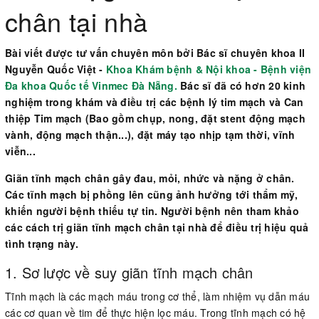
chân tại nhà
Bài viết được tư vấn chuyên môn bởi Bác sĩ chuyên khoa II
Nguyễn Quốc Việt -
Khoa Khám bệnh & Nội khoa - Bệnh viện
Đa khoa Quốc tế Vinmec Đà Nẵng.
Bác sĩ đã có hơn 20 kinh
nghiệm trong khám và điều trị các bệnh lý tim mạch và Can
thiệp Tim mạch (Bao gồm chụp, nong, đặt stent động mạch
vành, động mạch thận...), đặt máy tạo nhịp tạm thời, vĩnh
viễn...
Giãn tĩnh mạch chân gây đau, mỏi, nhức và nặng ở chân.
Các tĩnh mạch bị phồng lên cũng ảnh hưởng tới thẩm mỹ,
khiến người bệnh thiếu tự tin. Người bệnh nên tham khảo
các cách trị giãn tĩnh mạch chân tại nhà để điều trị hiệu quả
tình trạng này.
1. Sơ lược về suy giãn tĩnh mạch chân
Tĩnh mạch là các mạch máu trong cơ thể, làm nhiệm vụ dẫn máu
các cơ quan về tim để thực hiện lọc máu. Trong tĩnh mạch có hệ