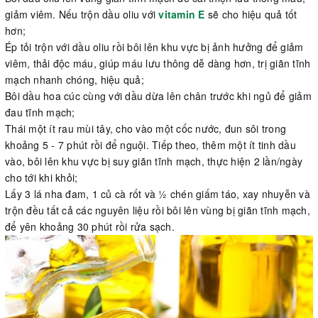
giảm viêm. Nếu trộn dầu oliu với
vitamin E
sẽ cho hiệu quả tốt
hơn;
Ép tỏi trộn với dầu oliu rồi bôi lên khu vực bị ảnh hưởng để giảm
viêm, thải độc máu, giúp máu lưu thông dễ dàng hơn, trị giãn tĩnh
mạch nhanh chóng, hiệu quả;
Bôi dầu hoa cúc cùng với dầu dừa lên chân trước khi ngủ để giảm
đau tĩnh mạch;
Thái một ít rau mùi tây, cho vào một cốc nước, đun sôi trong
khoảng 5 - 7 phút rồi để nguội. Tiếp theo, thêm một ít tinh dầu
vào, bôi lên khu vực bị suy giãn tĩnh mạch, thực hiện 2 lần/ngày
cho tới khi khỏi;
Lấy 3 lá nha đam, 1 củ cà rốt và 1⁄2 chén giấm táo, xay nhuyễn và
trộn đều tất cả các nguyên liệu rồi bôi lên vùng bị giãn tĩnh mạch,
để yên khoảng 30 phút rồi rửa sạch.