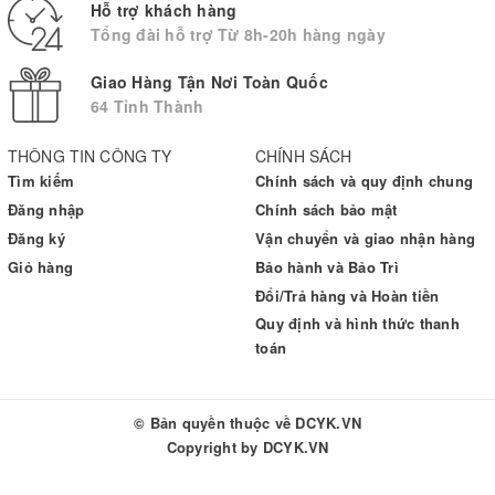
- Sử dụng khăn khô, mềm để lau khoang chứa nước
Hỗ trợ khách hàng
Tổng đài hỗ trợ Từ 8h-20h hàng ngày
- Không sử dụng hóa chất hay chất tẩy rửa
- Bảo quản ở nơi khô, mát.
Giao Hàng Tận Nơi Toàn Quốc
64 Tỉnh Thành
BẢO HÀNH
Sản phẩm được bảo hành chính hãng tại Việt Nam 12 tháng đối
THÔNG TIN CÔNG TY
CHÍNH SÁCH
với những lỗi thuộc về nhà sản xuất. Thông tin bảo hành xem trên
Tìm kiếm
Chính sách và quy định chung
Hướng dẫn sử dụng và phiếu bảo hành kèm theo.
Đăng nhập
Chính sách bảo mật
Hãy mua và trải nghiệm sự tinh tế đến từ LAICA - Italy.
Đăng ký
Vận chuyển và giao nhận hàng
Cơ Sở Sản Xuất Gỗ Thủ Công Cao Cấp Minh Phương Mộc
Giỏ hàng
Bảo hành và Bảo Trì
Thửa Đất Số 232, Tờ Bản Đồ Số 39, KP. 7, P. Uyên Hưng, TX. Tân
Đổi/Trả hàng và Hoàn tiền
Uyên, Bình Dương
Quy định và hình thức thanh
Xuất xứ: Việt Nam
toán
© Bản quyền thuộc về
DCYK.VN
Copyright by
DCYK.VN