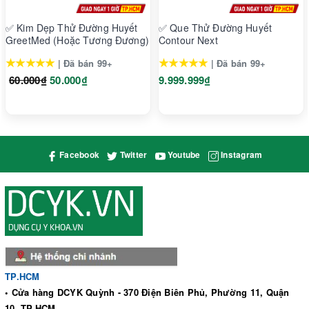
Xuất xứ: Trung Quốc
✅ Kim Dẹp Thử Đường Huyết
✅ Que Thử Đường Huyết
GreetMed (Hoặc Tương Đương)
Contour Next
★★★★★
★★★★★
| Đã bán 99+
| Đã bán 99+
60.000₫
50.000₫
9.999.999₫
Facebook
Twitter
Youtube
Instagram
TP.HCM
• Cửa hàng DCYK Quỳnh - 370 Điện Biên Phủ, Phường 11, Quận
10, TP.HCM