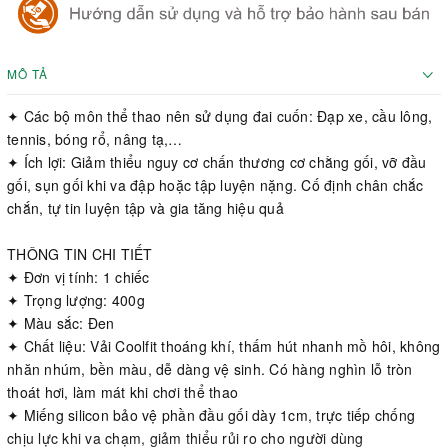
MÔ TẢ
✦ Các bộ môn thể thao nên sử dụng đai cuốn: Đạp xe, cầu lông,
tennis, bóng rổ, nâng tạ,…
✦ Ích lợi: Giảm thiểu nguy cơ chấn thương cơ chằng gối, vỡ đầu
gối, sụn gối khi va đập hoặc tập luyện nặng. Cố định chân chắc
chắn, tự tin luyện tập và gia tăng hiệu quả
THÔNG TIN CHI TIẾT
✦ Đơn vị tính: 1 chiếc
✦ Trọng lượng: 400g
✦ Màu sắc: Đen
✦ Chất liệu: Vải Coolfit thoáng khí, thấm hút nhanh mồ hôi, không
nhăn nhúm, bền màu, dễ dàng vệ sinh. Có hàng nghìn lỗ tròn
thoát hơi, làm mát khi chơi thể thao
✦ Miếng silicon bảo vệ phần đầu gối dày 1cm, trực tiếp chống
chịu lực khi va chạm, giảm thiểu rủi ro cho người dùng