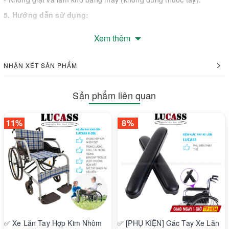
5. Hướng dẫn sử dụng:
Xem thêm
NHẬN XÉT SẢN PHẨM
Sản phẩm liên quan
11%
8%
6. Bảng cỡ và mã số sản phẩm:
Cỡ sản phẩm
S/M
L/XL
Mã số sản
750SM
750LXL
phẩm
✅ Xe Lăn Tay Hợp Kim Nhôm
✅ [PHỤ KIỆN] Gác Tay Xe Lăn