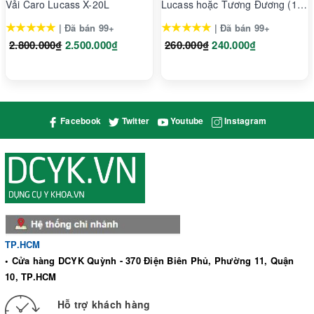
Vải Caro Lucass X-20L
Lucass hoặc Tương Đương (1
Cặp)
★★★★★
★★★★★
| Đã bán 99+
| Đã bán 99+
2.800.000₫
2.500.000₫
260.000₫
240.000₫
Facebook
Twitter
Youtube
Instagram
TP.HCM
• Cửa hàng DCYK Quỳnh - 370 Điện Biên Phủ, Phường 11, Quận
10, TP.HCM
Hỗ trợ khách hàng