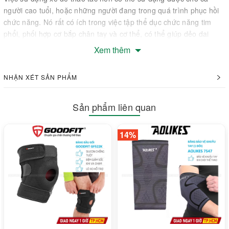
người cao tuổi, hoặc những người đang trong quá trình phục hồi
chức năng. Nó rất có ích trong việc tập thể dục chức năng tim
phổi, phối hợp cơ bắp chân tay và cơ thể, có thể giúp dẻo dai
xương khớp, thúc đẩy lưu thông máu, giảm mỡ thừa hiệu quả
Xem thêm
ngay khi chỉ ngồi yên tại 1 vị trí.
NHẬN XÉT SẢN PHẨM
Sản phẩm liên quan
14%