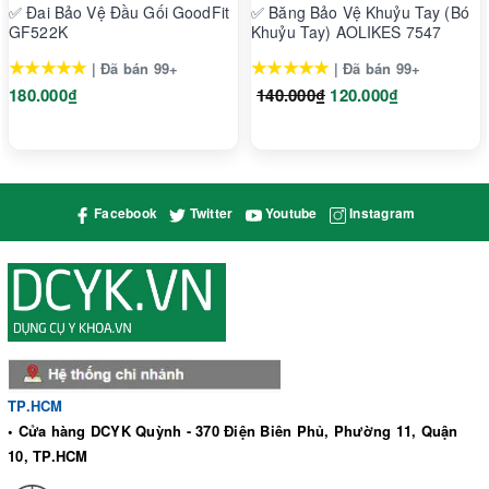
✅ Đai Bảo Vệ Đầu Gối GoodFit
✅ Băng Bảo Vệ Khuỷu Tay (Bó
GF522K
Khuỷu Tay) AOLIKES 7547
★★★★★
★★★★★
| Đã bán 99+
| Đã bán 99+
180.000₫
140.000₫
120.000₫
Facebook
Twitter
Youtube
Instagram
TP.HCM
• Cửa hàng DCYK Quỳnh - 370 Điện Biên Phủ, Phường 11, Quận
10, TP.HCM